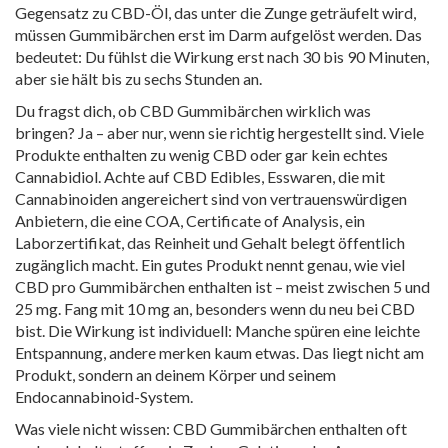
Gegensatz zu CBD-Öl, das unter die Zunge geträufelt wird,
müssen Gummibärchen erst im Darm aufgelöst werden. Das
bedeutet: Du fühlst die Wirkung erst nach 30 bis 90 Minuten,
aber sie hält bis zu sechs Stunden an.
Du fragst dich, ob CBD Gummibärchen wirklich was
bringen? Ja – aber nur, wenn sie richtig hergestellt sind. Viele
Produkte enthalten zu wenig CBD oder gar kein echtes
Cannabidiol. Achte auf
CBD Edibles
,
Esswaren, die mit
Cannabinoiden angereichert sind
von vertrauenswürdigen
Anbietern, die eine
COA
,
Certificate of Analysis, ein
Laborzertifikat, das Reinheit und Gehalt belegt
öffentlich
zugänglich macht. Ein gutes Produkt nennt genau, wie viel
CBD pro Gummibärchen enthalten ist – meist zwischen 5 und
25 mg. Fang mit 10 mg an, besonders wenn du neu bei CBD
bist. Die Wirkung ist individuell: Manche spüren eine leichte
Entspannung, andere merken kaum etwas. Das liegt nicht am
Produkt, sondern an deinem Körper und seinem
Endocannabinoid-System.
Was viele nicht wissen: CBD Gummibärchen enthalten oft