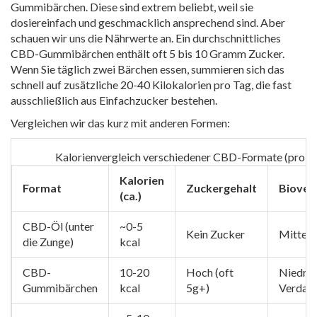
Gummibärchen
. Diese sind extrem beliebt, weil sie
dosiereinfach und geschmacklich ansprechend sind. Aber
schauen wir uns die Nährwerte an. Ein durchschnittliches
CBD-Gummibärchen enthält oft 5 bis 10 Gramm Zucker.
Wenn Sie täglich zwei Bärchen essen, summieren sich das
schnell auf zusätzliche 20-40 Kilokalorien pro Tag, die fast
ausschließlich aus Einfachzucker bestehen.
Vergleichen wir das kurz mit anderen Formen:
Kalorienvergleich verschiedener CBD-Formate (pro D
Kalorien
Format
Zuckergehalt
Biover
(ca.)
CBD-Öl (unter
~0-5
Kein Zucker
Mittel
die Zunge)
kcal
CBD-
10-20
Hoch (oft
Niedrig
Gummibärchen
kcal
5g+)
Verdau