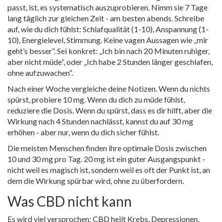
passt, ist, es systematisch auszuprobieren. Nimm sie 7 Tage
lang täglich zur gleichen Zeit - am besten abends. Schreibe
auf, wie du dich fühlst: Schlafqualität (1-10), Anspannung (1-
10), Energielevel, Stimmung. Keine vagen Aussagen wie „mir
geht’s besser“. Sei konkret: „Ich bin nach 20 Minuten ruhiger,
aber nicht müde“, oder „Ich habe 2 Stunden länger geschlafen,
ohne aufzuwachen“.
Nach einer Woche vergleiche deine Notizen. Wenn du nichts
spürst, probiere 10 mg. Wenn du dich zu müde fühlst,
reduziere die Dosis. Wenn du spürst, dass es dir hilft, aber die
Wirkung nach 4 Stunden nachlässt, kannst du auf 30 mg
erhöhen - aber nur, wenn du dich sicher fühlst.
Die meisten Menschen finden ihre optimale Dosis zwischen
10 und 30 mg pro Tag. 20 mg ist ein guter Ausgangspunkt -
nicht weil es magisch ist, sondern weil es oft der Punkt ist, an
dem die Wirkung spürbar wird, ohne zu überfordern.
Was CBD nicht kann
Es wird viel versprochen: CBD heilt Krebs, Depressionen,