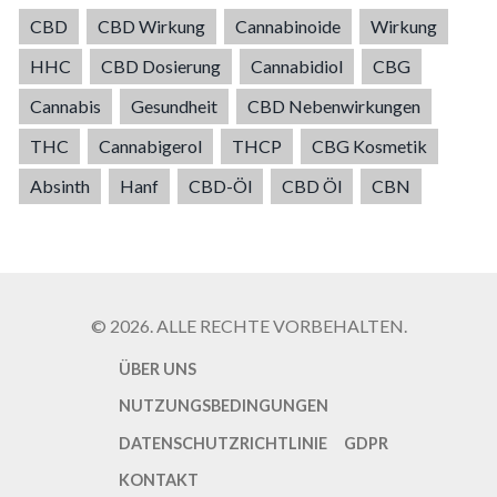
CBD
CBD Wirkung
Cannabinoide
Wirkung
HHC
CBD Dosierung
Cannabidiol
CBG
Cannabis
Gesundheit
CBD Nebenwirkungen
THC
Cannabigerol
THCP
CBG Kosmetik
Absinth
Hanf
CBD-Öl
CBD Öl
CBN
© 2026. ALLE RECHTE VORBEHALTEN.
ÜBER UNS
NUTZUNGSBEDINGUNGEN
DATENSCHUTZRICHTLINIE
GDPR
KONTAKT