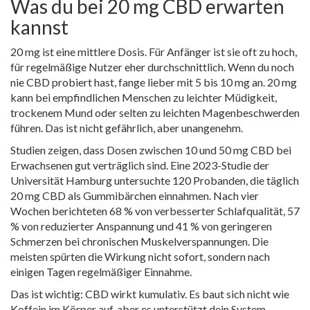
Was du bei 20 mg CBD erwarten
kannst
20 mg ist eine mittlere Dosis. Für Anfänger ist sie oft zu hoch,
für regelmäßige Nutzer eher durchschnittlich. Wenn du noch
nie CBD probiert hast, fange lieber mit 5 bis 10 mg an. 20 mg
kann bei empfindlichen Menschen zu leichter Müdigkeit,
trockenem Mund oder selten zu leichten Magenbeschwerden
führen. Das ist nicht gefährlich, aber unangenehm.
Studien zeigen, dass Dosen zwischen 10 und 50 mg CBD bei
Erwachsenen gut verträglich sind. Eine 2023-Studie der
Universität Hamburg untersuchte 120 Probanden, die täglich
20 mg CBD als Gummibärchen einnahmen. Nach vier
Wochen berichteten 68 % von verbesserter Schlafqualität, 57
% von reduzierter Anspannung und 41 % von geringeren
Schmerzen bei chronischen Muskelverspannungen. Die
meisten spürten die Wirkung nicht sofort, sondern nach
einigen Tagen regelmäßiger Einnahme.
Das ist wichtig: CBD wirkt kumulativ. Es baut sich nicht wie
Koffein im Körper auf, aber es unterstützt dein System