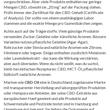
vorgeschrieben. Aber viele Produkte enthalten nur geringe
Mengen CBD, obwohl sie „20 mg“ auf der Packung stehen.
Prüfe immer den Zertifikat für den CBD-Gehalt (Certificate
of Analysis). Der sollte von einem unabhängigen Labor
stammen und die exakte Menge pro Gummibärchen zeigen.
Achte auch auf die Trägerstoffe. Viele günstige Produkte
verwenden Zucker, Gelatine oder künstliche Aromen. Bessere
Varianten nutzen pflanzliche Gelatine (Agar-Agar),
Rohrzucker oder Stevia und natürliche Aromen wie Zitrone,
Himbeere oder Ingwer. Einige enthalten zusätzlich Melatonin
oder Lavendelextrakt - das kann die Wirkung verstärken,
aber auch überladen. Wenn du nicht weißt, was du suchst,
bleib bei einfachen Rezepturen: CBD, MCT-Öl, pflanzlicher
Süßstoff, natürliche Aromen.
Marken wie
CBD Oil
eine in Deutschland zugelassene Marke
mit transparenter Herstellung und laborgeprüften Produkten
oder
Hempura
ein Anbieter, der seine CBD-Extrakte aus
europäischem Hanf gewinnt und alle Produkte auf
Schwermetalle und Pestizide testet
sind in Hamburg und
Umgebung gut bekannt. Sie liefern die Dokumente auf