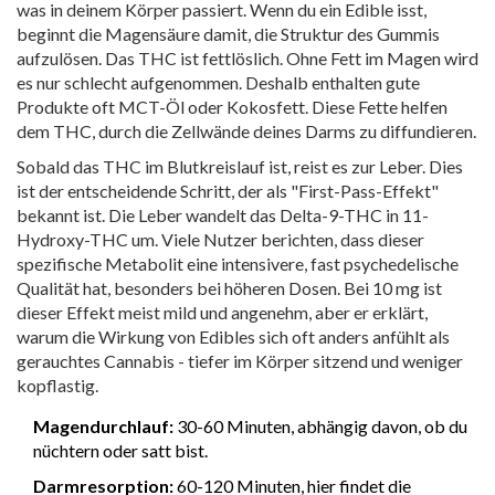
was in deinem Körper passiert. Wenn du ein
Edible
isst,
beginnt die Magensäure damit, die Struktur des Gummis
aufzulösen. Das THC ist fettlöslich. Ohne Fett im Magen wird
es nur schlecht aufgenommen. Deshalb enthalten gute
Produkte oft MCT-Öl oder Kokosfett. Diese Fette helfen
dem THC, durch die Zellwände deines Darms zu diffundieren.
Sobald das THC im Blutkreislauf ist, reist es zur Leber. Dies
ist der entscheidende Schritt, der als "First-Pass-Effekt"
bekannt ist. Die Leber wandelt das Delta-9-THC in 11-
Hydroxy-THC um. Viele Nutzer berichten, dass dieser
spezifische Metabolit eine intensivere, fast psychedelische
Qualität hat, besonders bei höheren Dosen. Bei 10 mg ist
dieser Effekt meist mild und angenehm, aber er erklärt,
warum die Wirkung von Edibles sich oft anders anfühlt als
gerauchtes Cannabis - tiefer im Körper sitzend und weniger
kopflastig.
Magendurchlauf:
30-60 Minuten, abhängig davon, ob du
nüchtern oder satt bist.
Darmresorption:
60-120 Minuten, hier findet die