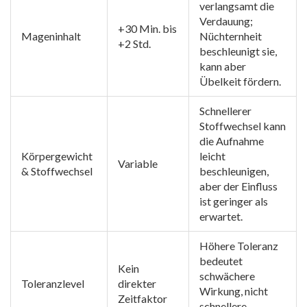
verlangsamt die
Verdauung;
+30 Min. bis
Mageninhalt
Nüchternheit
+2 Std.
beschleunigt sie,
kann aber
Übelkeit fördern.
Schnellerer
Stoffwechsel kann
die Aufnahme
Körpergewicht
leicht
Variable
& Stoffwechsel
beschleunigen,
aber der Einfluss
ist geringer als
erwartet.
Höhere Toleranz
bedeutet
Kein
schwächere
Toleranzlevel
direkter
Wirkung, nicht
Zeitfaktor
schnellere