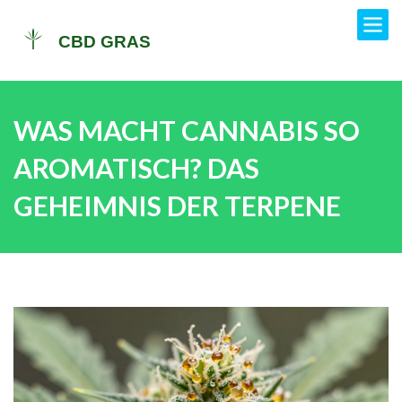
WAS MACHT CANNABIS SO
AROMATISCH? DAS
GEHEIMNIS DER TERPENE