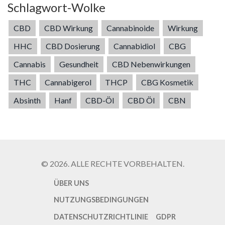
Schlagwort-Wolke
CBD
CBD Wirkung
Cannabinoide
Wirkung
HHC
CBD Dosierung
Cannabidiol
CBG
Cannabis
Gesundheit
CBD Nebenwirkungen
THC
Cannabigerol
THCP
CBG Kosmetik
Absinth
Hanf
CBD-Öl
CBD Öl
CBN
© 2026. ALLE RECHTE VORBEHALTEN.
ÜBER UNS
NUTZUNGSBEDINGUNGEN
DATENSCHUTZRICHTLINIE
GDPR