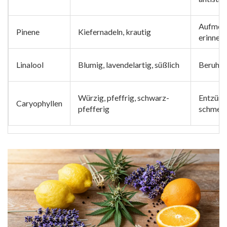
Aufmerk
Pinene
Kiefernadeln, krautig
erinner
Linalool
Blumig, lavendelartig, süßlich
Beruhig
Würzig, pfeffrig, schwarz-
Entzün
Caryophyllen
pfefferig
schmerz