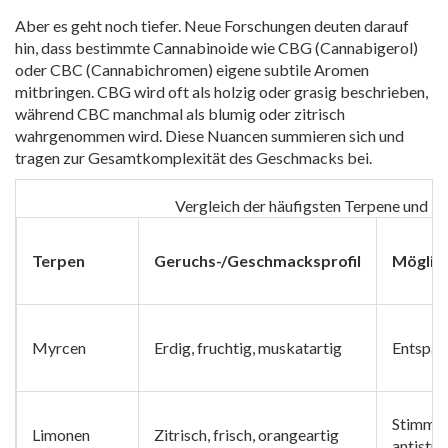
Aber es geht noch tiefer. Neue Forschungen deuten darauf
hin, dass bestimmte Cannabinoide wie CBG (Cannabigerol)
oder CBC (Cannabichromen) eigene subtile Aromen
mitbringen. CBG wird oft als holzig oder grasig beschrieben,
während CBC manchmal als blumig oder zitrisch
wahrgenommen wird. Diese Nuancen summieren sich und
tragen zur Gesamtkomplexität des Geschmacks bei.
Vergleich der häufigsten Terpene und ih
Terpen
Geruchs-/Geschmacksprofil
Möglic
Myrcen
Erdig, fruchtig, muskatartig
Entspan
Stimmun
Limonen
Zitrisch, frisch, orangeartig
antistre