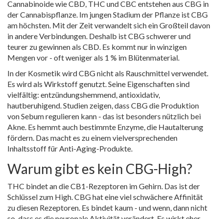
Cannabinoide wie CBD, THC und CBC entstehen aus CBG in
der Cannabispflanze. Im jungen Stadium der Pflanze ist CBG
am höchsten. Mit der Zeit verwandelt sich ein Großteil davon
in andere Verbindungen. Deshalb ist CBG schwerer und
teurer zu gewinnen als CBD. Es kommt nur in winzigen
Mengen vor - oft weniger als 1 % im Blütenmaterial.
In der Kosmetik wird CBG nicht als Rauschmittel verwendet.
Es wird als Wirkstoff genutzt. Seine Eigenschaften sind
vielfältig: entzündungshemmend, antioxidativ,
hautberuhigend. Studien zeigen, dass CBG die Produktion
von Sebum regulieren kann - das ist besonders nützlich bei
Akne. Es hemmt auch bestimmte Enzyme, die Hautalterung
fördern. Das macht es zu einem vielversprechenden
Inhaltsstoff für Anti-Aging-Produkte.
Warum gibt es kein CBG-High?
THC bindet an die CB1-Rezeptoren im Gehirn. Das ist der
Schlüssel zum High. CBG hat eine viel schwächere Affinität
zu diesen Rezeptoren. Es bindet kaum - und wenn, dann nicht
so, dass es die neuronale Aktivität verändert. Es wirkt eher