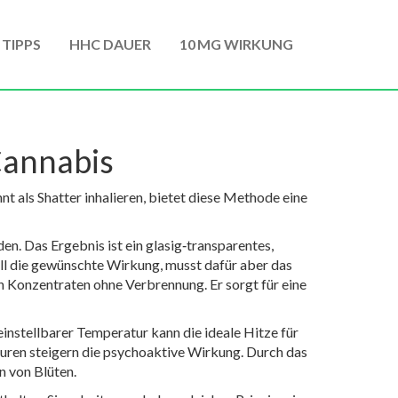
 TIPPS
HHC DAUER
10 MG WIRKUNG
Cannabis
nt als
Shatter inhalieren
, bietet diese Methode eine
en. Das Ergebnis ist ein glasig‑transparentes,
ll die gewünschte Wirkung, musst dafür aber das
on Konzentraten ohne Verbrennung
. Er sorgt für eine
nstellbarer Temperatur kann die ideale Hitze für
uren steigern die psychoaktive Wirkung. Durch das
n von Blüten.