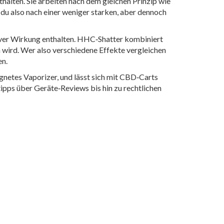
thalten
. Sie arbeiten nach dem gleichen Prinzip wie
 du also nach einer weniger starken, aber dennoch
iver Wirkung
enthalten. HHC‑Shatter kombiniert
n wird. Wer also verschiedene Effekte vergleichen
en.
netes Vaporizer, und lässt sich mit CBD‑Carts
ipps über Geräte‑Reviews bis hin zu rechtlichen