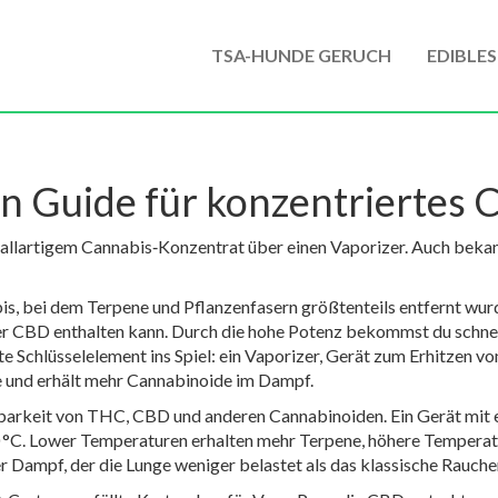
TSA-HUNDE GERUCH
EDIBLES
n Guide für konzentriertes 
stallartigem Cannabis‑Konzentrat über einen Vaporizer
. Auch bekan
abis, bei dem Terpene und Pflanzenfasern größtenteils entfernt wurd
der CBD enthalten kann. Durch die hohe Potenz bekommst du schne
 Schlüsselelement ins Spiel: ein
Vaporizer
,
Gerät zum Erhitzen v
 und erhält mehr Cannabinoide im Dampf.
barkeit von THC, CBD und anderen Cannabinoiden. Ein Gerät mit ei
10 °C. Lower Temperaturen erhalten mehr Terpene, höhere Temperat
er Dampf, der die Lunge weniger belastet als das klassische Rauche