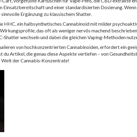
‑Cart
,
vorgefüllte Kartuschen für Vape‑Pens, die CBD‑extrakte en
gen Einsatzbereitschaft und einer standardisierten Dosierung. Wenn
 sinnvolle Ergänzung zu klassischem Shatter.
ie
HHC
,
ein halbsynthetisches Cannabinoid mit milder psychoakt
n Wirkungsprofile, das oft als weniger nervös machend beschriebe
‑Shatter wechseln und dabei die gleichen Vaping‑Methoden nutz
lieren von hochkonzentrierten Cannabinoiden, erfordert ein geeig
 du Artikel, die genau diese Aspekte vertiefen – von Gesundheitst
 Welt der Cannabis‑Konzentrate!