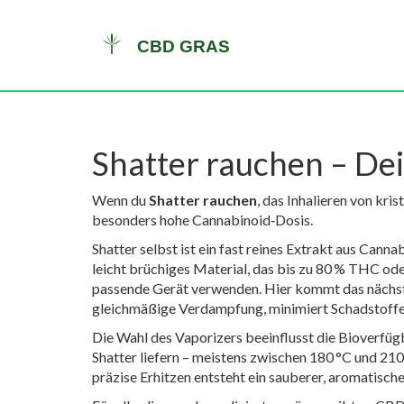
Shatter rauchen – Dei
Wenn du
Shatter rauchen
,
das Inhalieren von kri
besonders hohe Cannabinoid‑Dosis.
Shatter selbst ist ein fast reines Extrakt aus Cann
leicht brüchiges Material, das bis zu 80 % THC o
passende Gerät verwenden. Hier kommt das nächste
gleichmäßige Verdampfung, minimiert Schadstoffe
Die Wahl des Vaporizers beeinflusst die Bioverfüg
Shatter liefern – meistens zwischen 180 °C und 2
präzise Erhitzen entsteht ein sauberer, aromatisch