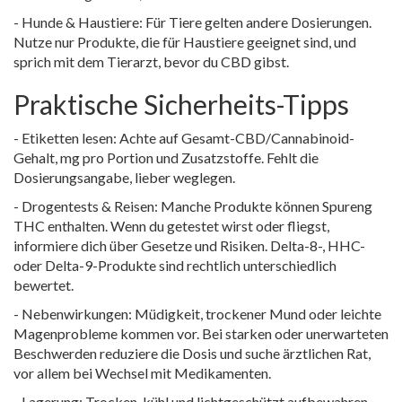
- Hunde & Haustiere: Für Tiere gelten andere Dosierungen.
Nutze nur Produkte, die für Haustiere geeignet sind, und
sprich mit dem Tierarzt, bevor du CBD gibst.
Praktische Sicherheits-Tipps
- Etiketten lesen: Achte auf Gesamt-CBD/Cannabinoid-
Gehalt, mg pro Portion und Zusatzstoffe. Fehlt die
Dosierungsangabe, lieber weglegen.
- Drogentests & Reisen: Manche Produkte können Spureng
THC enthalten. Wenn du getestet wirst oder fliegst,
informiere dich über Gesetze und Risiken. Delta-8-, HHC-
oder Delta-9-Produkte sind rechtlich unterschiedlich
bewertet.
- Nebenwirkungen: Müdigkeit, trockener Mund oder leichte
Magenprobleme kommen vor. Bei starken oder unerwarteten
Beschwerden reduziere die Dosis und suche ärztlichen Rat,
vor allem bei Wechsel mit Medikamenten.
- Lagerung: Trocken, kühl und lichtgeschützt aufbewahren.