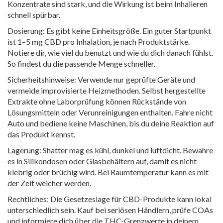
Konzentrate sind stark, und die Wirkung ist beim Inhalieren
schnell spürbar.
Dosierung: Es gibt keine Einheitsgröße. Ein guter Startpunkt
ist 1–5 mg CBD pro Inhalation, je nach Produktstärke.
Notiere dir, wie viel du benutzt und wie du dich danach fühlst.
So findest du die passende Menge schneller.
Sicherheitshinweise: Verwende nur geprüfte Geräte und
vermeide improvisierte Heizmethoden. Selbst hergestellte
Extrakte ohne Laborprüfung können Rückstände von
Lösungsmitteln oder Verunreinigungen enthalten. Fahre nicht
Auto und bediene keine Maschinen, bis du deine Reaktion auf
das Produkt kennst.
Lagerung: Shatter mag es kühl, dunkel und luftdicht. Bewahre
es in Silikondosen oder Glasbehältern auf, damit es nicht
klebrig oder brüchig wird. Bei Raumtemperatur kann es mit
der Zeit weicher werden.
Rechtliches: Die Gesetzeslage für CBD-Produkte kann lokal
unterschiedlich sein. Kauf bei seriösen Händlern, prüfe COAs
und informiere dich über die THC-Grenzwerte in deinem