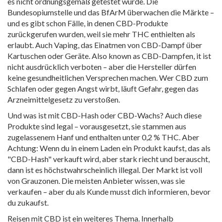
es nicht ordnungsgemäß getestet wurde. Die
Bundesopiumstelle und das BfArM überwachen die Märkte –
und es gibt schon Fälle, in denen CBD-Produkte
zurückgerufen wurden, weil sie mehr THC enthielten als
erlaubt. Auch
Vaping
,
das Einatmen von CBD-Dampf über
Kartuschen oder Geräte
. Also known as
CBD-Dampfen
, it ist
nicht ausdrücklich verboten – aber die Hersteller dürfen
keine gesundheitlichen Versprechen machen. Wer CBD zum
Schlafen oder gegen Angst wirbt, läuft Gefahr, gegen das
Arzneimittelgesetz zu verstoßen.
Und was ist mit CBD-Hash oder CBD-Wachs? Auch diese
Produkte sind legal – vorausgesetzt, sie stammen aus
zugelassenem Hanf und enthalten unter 0,2 % THC. Aber
Achtung: Wenn du in einem Laden ein Produkt kaufst, das als
"CBD-Hash" verkauft wird, aber stark riecht und berauscht,
dann ist es höchstwahrscheinlich illegal. Der Markt ist voll
von Grauzonen. Die meisten Anbieter wissen, was sie
verkaufen – aber du als Kunde musst dich informieren, bevor
du zukaufst.
Reisen mit CBD ist ein weiteres Thema. Innerhalb