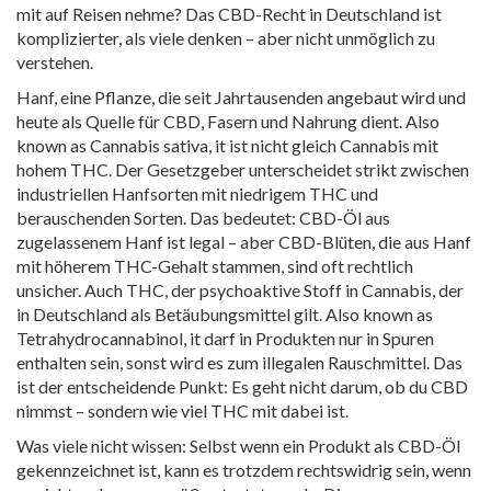
mit auf Reisen nehme? Das CBD-Recht in Deutschland ist
komplizierter, als viele denken – aber nicht unmöglich zu
verstehen.
Hanf
,
eine Pflanze, die seit Jahrtausenden angebaut wird und
heute als Quelle für CBD, Fasern und Nahrung dient
. Also
known as
Cannabis sativa
, it ist nicht gleich Cannabis mit
hohem THC. Der Gesetzgeber unterscheidet strikt zwischen
industriellen Hanfsorten mit niedrigem THC und
berauschenden Sorten. Das bedeutet: CBD-Öl aus
zugelassenem Hanf ist legal – aber CBD-Blüten, die aus Hanf
mit höherem THC-Gehalt stammen, sind oft rechtlich
unsicher. Auch
THC
,
der psychoaktive Stoff in Cannabis, der
in Deutschland als Betäubungsmittel gilt
. Also known as
Tetrahydrocannabinol
, it darf in Produkten nur in Spuren
enthalten sein, sonst wird es zum illegalen Rauschmittel.
Das
ist der entscheidende Punkt: Es geht nicht darum, ob du CBD
nimmst – sondern wie viel THC mit dabei ist.
Was viele nicht wissen: Selbst wenn ein Produkt als CBD-Öl
gekennzeichnet ist, kann es trotzdem rechtswidrig sein, wenn