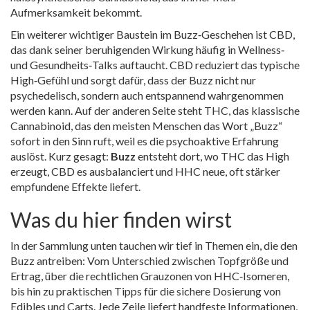
Aufmerksamkeit bekommt.
Ein weiterer wichtiger Baustein im Buzz‑Geschehen ist
CBD
,
das dank seiner beruhigenden Wirkung häufig in Wellness‑
und Gesundheits‑Talks auftaucht. CBD reduziert das typische
High‑Gefühl und sorgt dafür, dass der Buzz nicht nur
psychedelisch, sondern auch entspannend wahrgenommen
werden kann. Auf der anderen Seite steht
THC
, das klassische
Cannabinoid, das den meisten Menschen das Wort „Buzz“
sofort in den Sinn ruft, weil es die psychoaktive Erfahrung
auslöst. Kurz gesagt:
Buzz
entsteht dort, wo THC das High
erzeugt, CBD es ausbalanciert und HHC neue, oft stärker
empfundene Effekte liefert.
Was du hier finden wirst
In der Sammlung unten tauchen wir tief in Themen ein, die den
Buzz antreiben: Vom Unterschied zwischen Topfgröße und
Ertrag, über die rechtlichen Grauzonen von HHC‑Isomeren,
bis hin zu praktischen Tipps für die sichere Dosierung von
Edibles und Carts. Jede Zeile liefert handfeste Informationen,