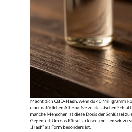
Macht dich
CBD-Hash
, wenn du 40 Milligramm kon
einer natürlichen Alternative zu klassischen Schlaf
manche Menschen ist diese Dosis der Schlüssel zu e
Gegenteil. Um das Rätsel zu lösen, müssen wir ver
„Hash“ als Form besonders ist.