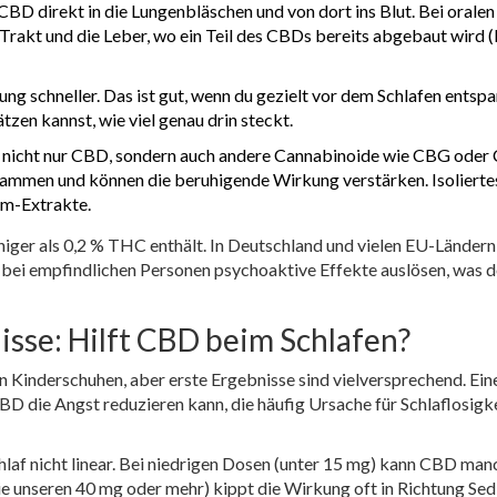
CBD direkt in die Lungenbläschen und von dort ins Blut. Bei oralen
kt und die Leber, wo ein Teil des CBDs bereits abgebaut wird (F
g schneller. Das ist gut, wenn du gezielt vor dem Schlafen entsp
ätzen kannst, wie viel genau drin steckt.
t nicht nur CBD, sondern auch andere Cannabinoide wie CBG ode
sammen und können die beruhigende Wirkung verstärken. Isoliert
um-Extrakte.
iger als 0,2 % THC enthält. In Deutschland und vielen EU-Ländern 
bei empfindlichen Personen psychoaktive Effekte auslösen, was 
sse: Hilft CBD beim Schlafen?
n Kinderschuhen, aber erste Ergebnisse sind vielversprechend. Ein
D die Angst reduzieren kann, die häufig Ursache für Schlaflosigkei
chlaf nicht linear. Bei niedrigen Dosen (unter 15 mg) kann CBD ma
 unseren 40 mg oder mehr) kippt die Wirkung oft in Richtung Sed