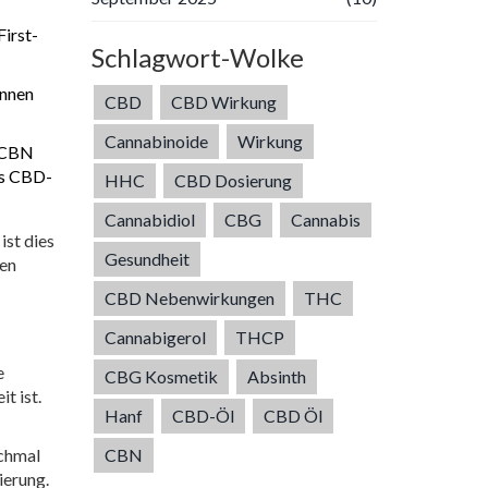
irst-
Schlagwort-Wolke
annen
CBD
CBD Wirkung
Cannabinoide
Wirkung
r CBN
es CBD-
HHC
CBD Dosierung
Cannabidiol
CBG
Cannabis
ist dies
Gesundheit
den
CBD Nebenwirkungen
THC
Cannabigerol
THCP
e
CBG Kosmetik
Absinth
t ist.
Hanf
CBD-Öl
CBD Öl
CBN
nchmal
ierung.