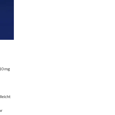
 10 mg
leicht
or