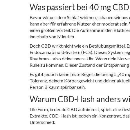
Was passiert bei 40 mg CBD
Bevor wir uns dem Schlaf widmen, schauen wir uns 
kann aber für erfahrene Nutzer eher moderat sein.
einen großen Vorteil: Die Aufnahme in den Blutkreis
innerhalb von Minuten.
Doch CBD wirkt nicht wie ein Betäubungsmittel. Es
Endocannabinoid-System (ECS). Dieses System regu
Rhythmus - also deine innere Uhr. Wenn dein Nerven
Ruhe zu kommen. Dieser Zustand der Entspannung is
Es gibt jedoch keine feste Regel, die besagt: „40 m
Toleranz, deinem Körpergewicht und deiner aktuell
Person B kaum spürbar sein.
Warum CBD-Hash anders wirk
Die Form, in der du CBD aufnimmst, spielt eine ries
Extrakte.
CBD-Hash
ist jedoch ein Konzentrat, das
Unterschied: