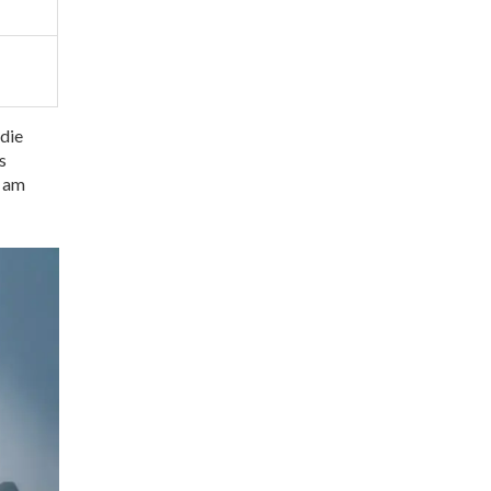
 die
s
) am