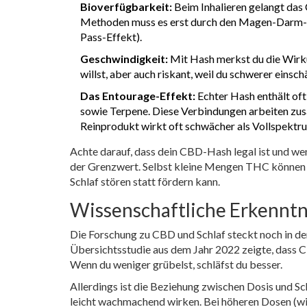
Bioverfügbarkeit:
Beim Inhalieren gelangt das 
Methoden muss es erst durch den Magen-Darm-Tra
Pass-Effekt).
Geschwindigkeit:
Mit Hash merkst du die Wirkun
willst, aber auch riskant, weil du schwerer einsch
Das Entourage-Effekt:
Echter Hash enthält of
sowie Terpene. Diese Verbindungen arbeiten zu
Reinprodukt wirkt oft schwächer als Vollspektr
Achte darauf, dass dein CBD-Hash legal ist und wen
der Grenzwert. Selbst kleine Mengen THC können 
Schlaf stören statt fördern kann.
Wissenschaftliche Erkenntni
Die Forschung zu CBD und Schlaf steckt noch in de
Übersichtsstudie aus dem Jahr 2022 zeigte, dass CB
Wenn du weniger grübelst, schläfst du besser.
Allerdings ist die Beziehung zwischen Dosis und S
leicht wachmachend wirken. Bei höheren Dosen (wie