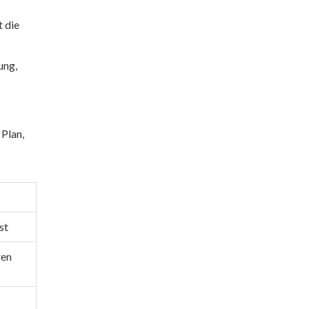
 die
ung,
 Plan,
st
ren