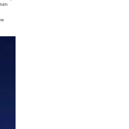
 zum
he