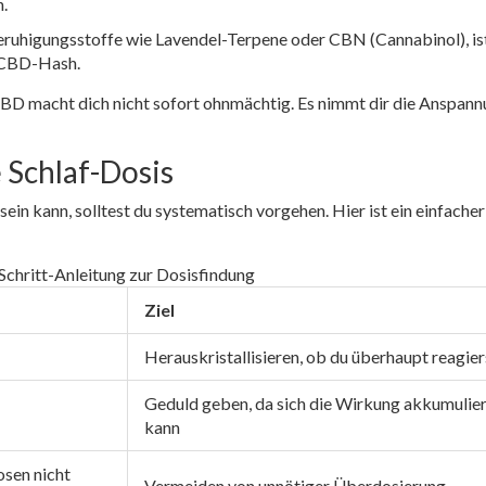
.
eruhigungsstoffe wie Lavendel-Terpene oder CBN (Cannabinol), ist
m CBD-Hash.
 CBD macht dich nicht sofort ohnmächtig. Es nimmt dir die Anspann
 Schlaf-Dosis
sein kann, solltest du systematisch vorgehen. Hier ist ein einfacher
-Schritt-Anleitung zur Dosisfindung
Ziel
Herauskristallisieren, ob du überhaupt reagier
Geduld geben, da sich die Wirkung akkumulie
kann
osen nicht
Vermeiden von unnötiger Überdosierung