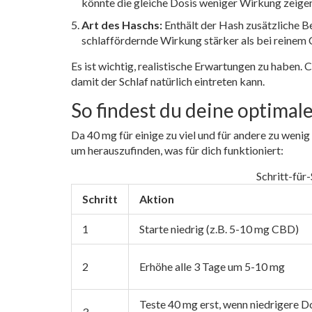
könnte die gleiche Dosis weniger Wirkung zeigen
Art des Haschs:
Enthält der Hash zusätzliche B
schlaffördernde Wirkung stärker als bei reine
Es ist wichtig, realistische Erwartungen zu haben.
damit der Schlaf natürlich eintreten kann.
So findest du deine optimale
Da 40 mg für einige zu viel und für andere zu wenig 
um herauszufinden, was für dich funktioniert:
Schritt-für
Schritt
Aktion
1
Starte niedrig (z.B. 5-10 mg CBD)
2
Erhöhe alle 3 Tage um 5-10 mg
Teste 40 mg erst, wenn niedrigere D
3