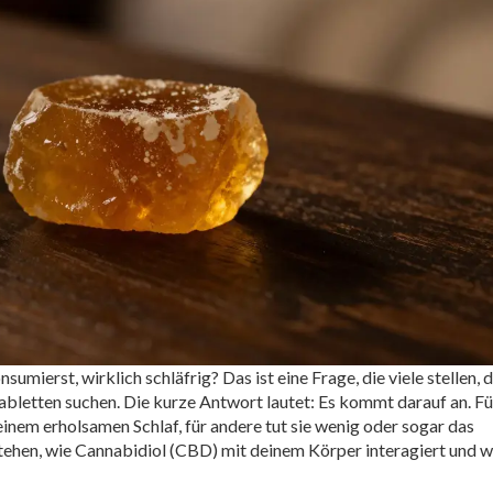
sumierst, wirklich schläfrig?
Das ist eine Frage, die viele stellen, 
tabletten suchen. Die kurze Antwort lautet: Es kommt darauf an. Fü
inem erholsamen Schlaf, für andere tut sie wenig oder sogar das
stehen, wie Cannabidiol (CBD) mit deinem Körper interagiert und 