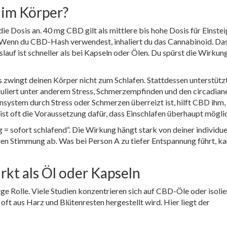
 im Körper?
die Dosis an.
40 mg CBD gilt als mittlere bis hohe Dosis für Einstei
Wenn du CBD-Hash verwendest, inhaliert du das Cannabinoid. Das
lauf ist schneller als bei Kapseln oder Ölen. Du spürst die Wirkun
 zwingt deinen Körper nicht zum Schlafen. Stattdessen unterstützt
liert unter anderem Stress, Schmerzempfinden und den circadian
system durch Stress oder Schmerzen überreizt ist, hilft CBD ihm,
t oft die Voraussetzung dafür, dass Einschlafen überhaupt möglic
g = sofort schlafend“. Die Wirkung hängt stark von deiner individue
en Stimmung ab. Was bei Person A zu tiefer Entspannung führt, ka
t als Öl oder Kapseln
ige Rolle. Viele Studien konzentrieren sich auf CBD-Öle oder isolie
 oft aus Harz und Blütenresten hergestellt wird. Hier liegt der