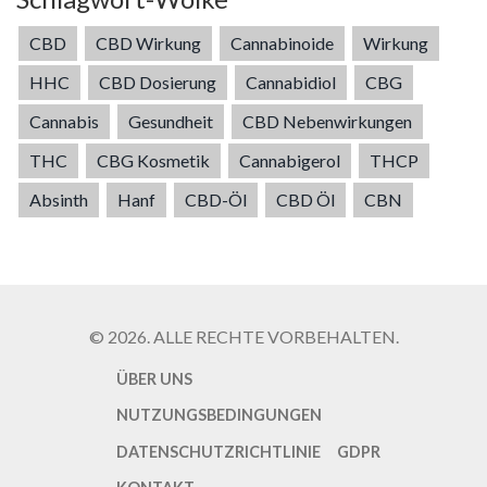
CBD
CBD Wirkung
Cannabinoide
Wirkung
HHC
CBD Dosierung
Cannabidiol
CBG
Cannabis
Gesundheit
CBD Nebenwirkungen
THC
CBG Kosmetik
Cannabigerol
THCP
Absinth
Hanf
CBD-Öl
CBD Öl
CBN
© 2026. ALLE RECHTE VORBEHALTEN.
ÜBER UNS
NUTZUNGSBEDINGUNGEN
DATENSCHUTZRICHTLINIE
GDPR