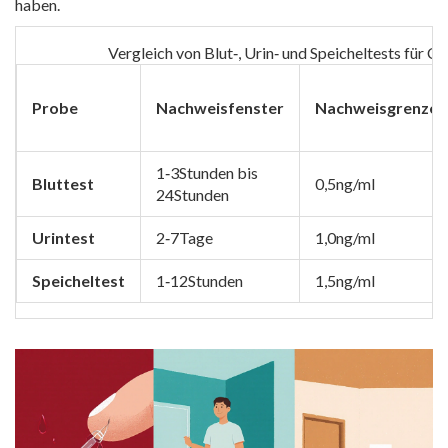
haben.
Vergleich von Blut‑, Urin‑ und Speicheltests für C
Probe
Nachweisfenster
Nachweisgrenze
1‑3Stunden bis
Bluttest
0,5ng/ml
24Stunden
Urintest
2‑7Tage
1,0ng/ml
Speicheltest
1‑12Stunden
1,5ng/ml