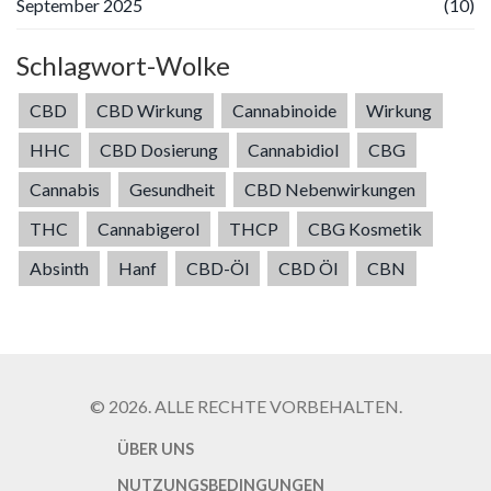
September 2025
(10)
Schlagwort-Wolke
CBD
CBD Wirkung
Cannabinoide
Wirkung
HHC
CBD Dosierung
Cannabidiol
CBG
Cannabis
Gesundheit
CBD Nebenwirkungen
THC
Cannabigerol
THCP
CBG Kosmetik
Absinth
Hanf
CBD-Öl
CBD Öl
CBN
© 2026. ALLE RECHTE VORBEHALTEN.
ÜBER UNS
NUTZUNGSBEDINGUNGEN