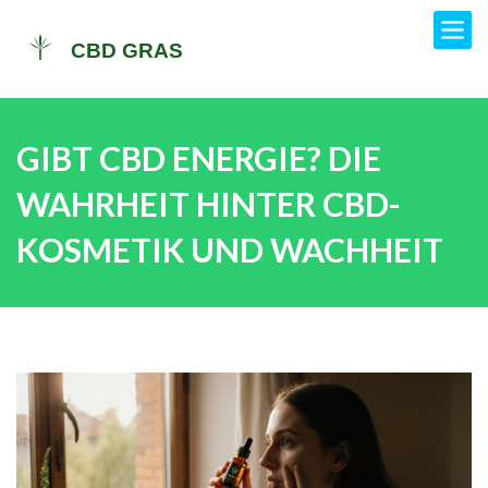
GIBT CBD ENERGIE? DIE
WAHRHEIT HINTER CBD-
KOSMETIK UND WACHHEIT