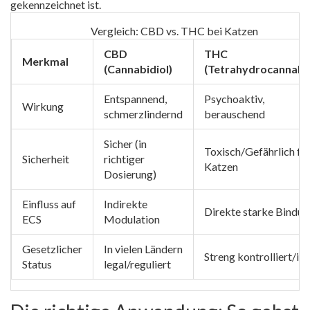
gekennzeichnet ist.
Vergleich: CBD vs. THC bei Katzen
CBD
THC
Merkmal
(Cannabidiol)
(Tetrahydrocannabin
Entspannend,
Psychoaktiv,
Wirkung
schmerzlindernd
berauschend
Sicher (in
Toxisch/Gefährlich fü
Sicherheit
richtiger
Katzen
Dosierung)
Einfluss auf
Indirekte
Direkte starke Bindun
ECS
Modulation
Gesetzlicher
In vielen Ländern
Streng kontrolliert/ill
Status
legal/reguliert