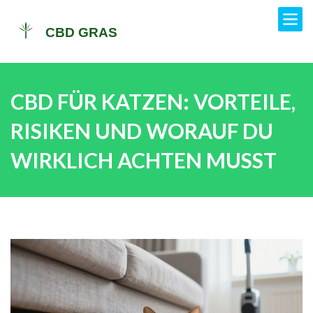
CBD FÜR KATZEN: VORTEILE,
RISIKEN UND WORAUF DU
WIRKLICH ACHTEN MUSST