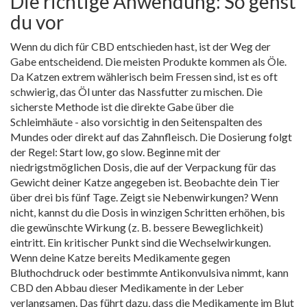
Die richtige Anwendung: So gehst
du vor
Wenn du dich für CBD entschieden hast, ist der Weg der
Gabe entscheidend. Die meisten Produkte kommen als Öle.
Da Katzen extrem wählerisch beim Fressen sind, ist es oft
schwierig, das Öl unter das Nassfutter zu mischen. Die
sicherste Methode ist die direkte Gabe über die
Schleimhäute - also vorsichtig in den Seitenspalten des
Mundes oder direkt auf das Zahnfleisch. Die Dosierung folgt
der Regel: Start low, go slow. Beginne mit der
niedrigstmöglichen Dosis, die auf der Verpackung für das
Gewicht deiner Katze angegeben ist. Beobachte dein Tier
über drei bis fünf Tage. Zeigt sie Nebenwirkungen? Wenn
nicht, kannst du die Dosis in winzigen Schritten erhöhen, bis
die gewünschte Wirkung (z. B. bessere Beweglichkeit)
eintritt. Ein kritischer Punkt sind die Wechselwirkungen.
Wenn deine Katze bereits Medikamente gegen
Bluthochdruck oder bestimmte Antikonvulsiva nimmt, kann
CBD den Abbau dieser Medikamente in der Leber
verlangsamen. Das führt dazu, dass die Medikamente im Blut