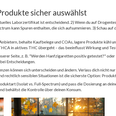
Produkte sicher auswählst
tuelles Laborzertifikat ist entscheidend. 2) Wenn du auf Drogent
ctrum kann Spuren enthalten, die sich aufsummieren. 3) Schau au
 Anbietern, behalte Kaufbelege und COAs, lagere Produkte kühl 
THCA in aktives THC übergeht – das beeinflusst Wirkung und Teste
nserer Seite, z. B. "Werden Hanfzigaretten positiv getestet?" oder
r bei Entscheidungen.
nzen können sich unterscheiden und ändern. Verlass dich nicht nur
nd rechtlich sensiblen Situationen ist die sicherste Option: Pro
duktart (Isolat vs. Full‑Spectrum) und pass die Dosierung an deine
nd behältst die Kontrolle über deinen Konsum.