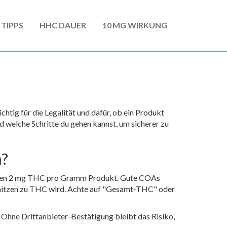
 TIPPS
HHC DAUER
10 MG WIRKUNG
tig für die Legalität und dafür, ob ein Produkt
nd welche Schritte du gehen kannst, um sicherer zu
n?
chen 2 mg THC pro Gramm Produkt. Gute COAs
rhitzen zu THC wird. Achte auf "Gesamt‑THC" oder
hne Drittanbieter-Bestätigung bleibt das Risiko,