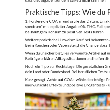
dass die Angaben auf dem Etikett nicht stimmen.
Praktische Tipps: Wie du 
1) Fordere die COA an und prüfe das Datum. Ein ak
spectrum" mit expliziter Angabe 0% THC. Full‑spe
bei häufigem Konsum zu positiven Tests führen.
Weitere praktische Hinweise: Kauf bei bekannten
Beim Rauchen oder Vapen steigt die Chance, dass 
Wenn du unsicher bist, lies verwandte Artikel auf u
Beiträge erklären Alltagssituationen und helfen di
Noch ein Tipp zur Rechtslage: Die gesetzlichen Gre
dein Land oder Bundesland. Bei beruflichen Tests u
Kurz gesagt: Achte auf COAs, wähle die richtige Pro
unerwünschte Effekte und positive Drogentests – u