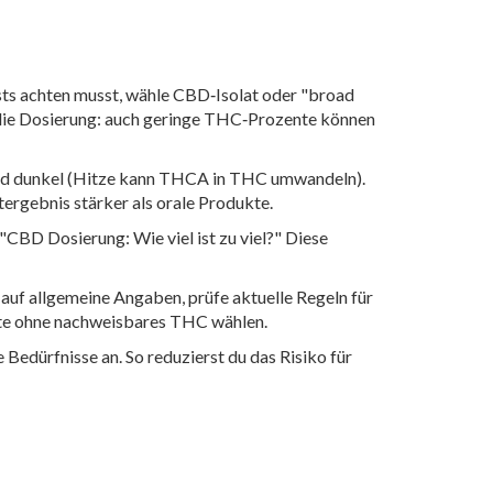
ests achten musst, wähle CBD‑Isolat oder "broad
f die Dosierung: auch geringe THC‑Prozente können
und dunkel (Hitze kann THCA in THC umwandeln).
rgebnis stärker als orale Produkte.
 "CBD Dosierung: Wie viel ist zu viel?" Diese
 auf allgemeine Angaben, prüfe aktuelle Regeln für
dukte ohne nachweisbares THC wählen.
 Bedürfnisse an. So reduzierst du das Risiko für