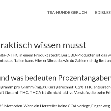
TSA-HUNDE GERUCH
EDIBLES
raktisch wissen musst
lta‑9‑THC in einem Produkt steckt. Bei CBD‑Produkten ist das wich
est auffallen kann. Hier erfährst du, wie du Zahlen richtig liest u
nd was bedeuten Prozentangabe
illigramm pro Gramm (mg/g). Kurz gerechnet: 0,2% THC entspre
 oft Gesamt‑THC. THCA ist die nicht-aktive Vorstufe, die beim E
 Methoden. Wenn ein Hersteller keine COA vorlegt, Finger weg. O