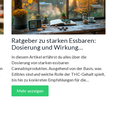
Ratgeber zu starken Essbaren:
Dosierung und Wirkung
verstehen
In diesem Artikel erfährst du alles über die
Dosierung von starken essbaren
en
Cannabisprodukten. Ausgehend von der Basis, was
.
Edibles sind und welche Rolle der THC-Gehalt spielt,
bis hin zu konkreten Empfehlungen für die
Dosierung. Zudem beleuchten wir persönliche
Mehr anzeigen
Toleranzgrenzen und geben praktische Tipps für den
sicheren Umgang. Ein unverzichtbarer Ratgeber für
jeden, der sich mit dem Thema der starken Edibles
auseinandersetzen möchte.