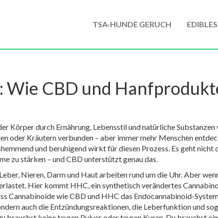
TSA-HUNDE GERUCH
EDIBLES
g: Wie CBD und Hanfprodukt
der Körper durch Ernährung, Lebensstil und natürliche Substanzen 
Fasten oder Kräutern verbunden – aber immer mehr Menschen entdec
gshemmend und beruhigend wirkt
für diesen Prozess. Es geht nich
me zu stärken – und CBD unterstützt genau das.
Leber, Nieren, Darm und Haut arbeiten rund um die Uhr. Aber wenn d
berlastet. Hier kommt
HHC
,
ein synthetisch verändertes Cannabino
 dass Cannabinoide wie CBD und HHC das Endocannabinoid-System re
ondern auch die Entzündungsreaktionen, die Leberfunktion und s
. Du brauchst keine teuren Pulver oder teuren Kuren. Du brauchst ei