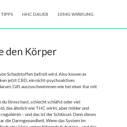
 TIPPS
HHC DAUER
10 MG WIRKUNG
e den Körper
von Schadstoffen befreit wird
. Also known as
ken jetzt
CBD
,
ein nicht-psychoaktives
t darum, Gift auszuschwemmen wie bei einer Kur mit
u Stress hast, schlecht schläfst oder viel
id, das ähnlich wie THC wirkt, aber milder und
gulieren – und das ist der Schlüssel. Denn dieses
ogar die Darmgesundheit. Wenn das System im
nfach eine klare, unterstützende Substanz – und das