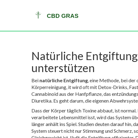
Natürliche Entgiftun
unterstützen
Bei
natürliche Entgiftung
,
eine Methode, bei der 
Körperreinigung
, it wird oft mit Detox-Drinks, 
Cannabinoid aus der Hanfpflanze, das entzündun
Diuretika. Es geht darum, die eigenen Abwehrsyste
Dass der Körper täglich Toxine abbaut, ist normal. 
verarbeitete Lebensmittel isst, wird das System ü
länger anhält
ins Spiel. Studien deuten darauf hin,
System steuert nicht nur Stimmung und Schmerz, s
Gleichgewicht ist, läuft die Entgiftung effizienter