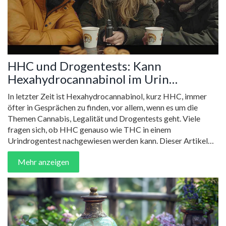
HHC und Drogentests: Kann
Hexahydrocannabinol im Urin
nachgewiesen werden?
In letzter Zeit ist Hexahydrocannabinol, kurz HHC, immer
öfter in Gesprächen zu finden, vor allem, wenn es um die
Themen Cannabis, Legalität und Drogentests geht. Viele
fragen sich, ob HHC genauso wie THC in einem
Urindrogentest nachgewiesen werden kann. Dieser Artikel
nimmt Sie mit auf eine informative Reise durch die Welt von
Mehr anzeigen
HHC, erklärt, was es ist, wie es im Körper wirkt, und ob es
durch gängige Drogentests erkannt werden kann. Außerdem
werden Tipps gegeben, wie man bei Bedarf möglichst sicher
und informiert mit HHC umgehen kann.