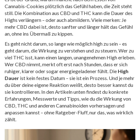
Cannabis-Cookies plötzlich das Gefühl haben, die Zeit steht
still.
Die Kombination aus CBD und THC kann die Dauer des
Highs verlängern – oder auch abmildern. Viele merken: Je
mehr CBD dabei ist, desto sanfter und länger hält das Gefühl
an, ohne ins Übermaß zu kippen.
Es geht nicht darum, so lange wie möglich high zu sein – es
geht darum, die Wirkung zu verstehen und zu steuern. Wer zu
viel THC isst, kann einen langen, unangenehmen High erleben.
Wer CBD nimmt, merkt oft erst nach Stunden, dass er sich
ruhiger, klarer oder sogar energiegeladener fühlt. Die
High
Dauer
ist kein festes Datum – sie ist ein Prozess. Und je mehr
du über deine eigene Reaktion weißt, desto besser kannst du
sie kontrollieren. In den Artikeln unten findest du konkrete
Erfahrungen, Messwerte und Tipps, wie du die Wirkung von
CBD, THC und anderen Cannabinoiden vorhersagen und
anpassen kannst – ohne Ratgeber-Fluff, nur das, was wirklich
zählt.