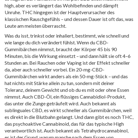
high, aber es verlängert das Wohlbefinden und dämpft
Unruhe. THC hingegen ist der Hauptverursacher des
klassischen Rauschgefühls – und dessen Dauer ist oft das, was
Leute am meisten überrascht.
Was du isst, trinkst oder inhaliert, bestimmt, wie schnell und
wie lange du dich verändert fühlst. Wenn du CBD-
Gummibärchen nimmst, braucht der Körper 45 bis 90
Minuten, bis die Wirkung einsetzt – und dann hält sie oft 4–6
Stunden an. Bei Rauchen oder Vaping ist der Effekt schneller
da, aber auch schneller vorbei. Ein 20-mg-CBD-
Gummibärchen wirkt anders als ein 50-mg-Stück – und das
hat nichts mit Stärke allein zu tun, sondern mit deiner
Toleranz, deinem Gewicht und ob du es mit oder ohne Essen
nimmst. Auch
CBD-Öl
,
ein flüssiges Cannabidiol-Produkt,
das unter die Zunge geträufelt wird
. Auch bekannt als
sublinguales CBD
, es wirkt schneller als Gummibärchen, weil
es direkt in die Blutbahn gelangt.
Und dann gibt es noch
THC
,
das psychoaktive Cannabinoid, das für das typische High
verantwortlich ist
. Auch bekannt als
Tetrahydrocannabinol
,
es ist der Grund, warum manche nach dem Essen von