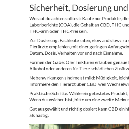
Sicherheit, Dosierung un
Worauf du achten solltest: Kaufe nur Produkte, die
Laborberichte (COA), die Gehalt an CBD, THC und 
THC-arm oder THC-frei sein.
Zur Dosierung: Fachleute raten, »low and slow« zu 
Tierärzte empfehlen, mit einer geringen Anfangsdos
Datum, Dosis, Verhalten vor und nach Einnahme.
Formen der Gabe: Öle/Tinkturen erlauben genaue Do
Alkohol oder anderen für Tiere schädlichen Zusätze
Nebenwirkungen sind meist mild: Müdigkeit, leicht
Informiere den Tierarzt über CBD, weil Wechselw
Praktische Schritte: Wähle ein getestetes Produkt
Wenn du unsicher bist, bitte um eine zweite Meinu
Gut ausgewählt und richtig dosiert kann CBD ein hi
als hastig.