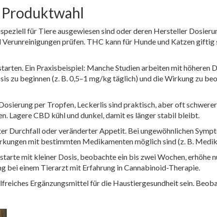
d Produktwahl
 speziell für Tiere ausgewiesen sind oder deren Hersteller Dosieru
Verunreinigungen prüfen. THC kann für Hunde und Katzen giftig s
starten. Ein Praxisbeispiel: Manche Studien arbeiten mit höheren 
is zu beginnen (z. B. 0,5–1 mg/kg täglich) und die Wirkung zu beo
sierung per Tropfen, Leckerlis sind praktisch, aber oft schwerer 
n. Lagere CBD kühl und dunkel, damit es länger stabil bleibt.
er Durchfall oder veränderter Appetit. Bei ungewöhnlichen Sympt
irkungen mit bestimmten Medikamenten möglich sind (z. B. Medika
, starte mit kleiner Dosis, beobachte ein bis zwei Wochen, erhöh
ng bei einem Tierarzt mit Erfahrung in Cannabinoid-Therapie.
lfreiches Ergänzungsmittel für die Haustiergesundheit sein. Beoba