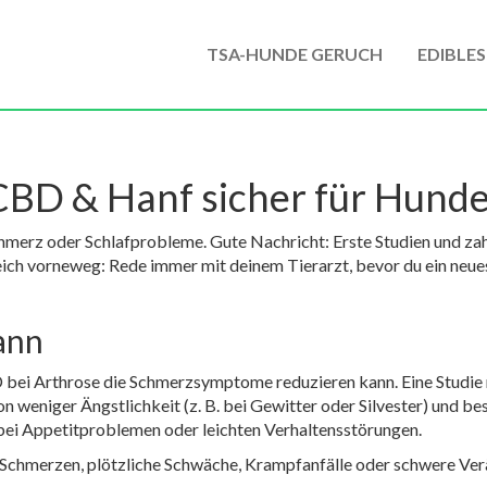
TSA-HUNDE GERUCH
EDIBLES
CBD & Hanf sicher für Hund
hmerz oder Schlafprobleme. Gute Nachricht: Erste Studien und zah
eich vorneweg: Rede immer mit deinem Tierarzt, bevor du ein neu
ann
 bei Arthrose die Schmerzsymptome reduzieren kann. Eine Studie 
 weniger Ängstlichkeit (z. B. bei Gewitter oder Silvester) und bes
e bei Appetitproblemen oder leichten Verhaltensstörungen.
Schmerzen, plötzliche Schwäche, Krampfanfälle oder schwere Verän