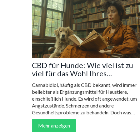
CBD für Hunde: Wie viel ist zu
viel für das Wohl Ihres
Haustieres?
Cannabidiol, häufig als CBD bekannt, wird immer
beliebter als Ergänzungsmittel für Haustiere,
einschließlich Hunde. Es wird oft angewendet, um
Angstzustände, Schmerzen und andere
Gesundheitsprobleme zu behandeln. Doch was
geschieht, wenn man zu viel verwendet? In diesem
Mehr anzeigen
Artikel untersuchen wir, ob zu viel CBD Ihrem Hun
schaden kann, welche Symptome auf eine
Überdosierung hindeuten und wie Sie sicherstellen