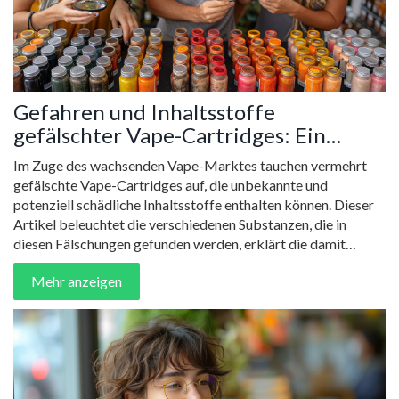
Gefahren und Inhaltsstoffe
gefälschter Vape-Cartridges: Ein
ausführlicher Leitfaden
Im Zuge des wachsenden Vape-Marktes tauchen vermehrt
gefälschte Vape-Cartridges auf, die unbekannte und
potenziell schädliche Inhaltsstoffe enthalten können. Dieser
Artikel beleuchtet die verschiedenen Substanzen, die in
diesen Fälschungen gefunden werden, erklärt die damit
verbundenen Gesundheitsrisiken und bietet Tipps zur
Mehr anzeigen
Erkennung und Vermeidung solcher Produkte. Unser Ziel ist
es, Aufklärungsarbeit zu leisten und Vape-Nutzerinnen und
Nutzer vor potenziell gefährlichen Produkten zu schützen.