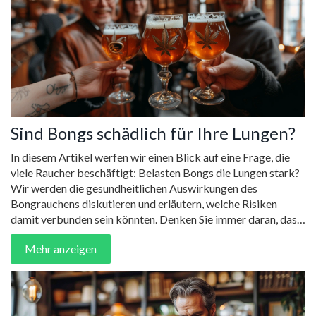
Sind Bongs schädlich für Ihre Lungen?
In diesem Artikel werfen wir einen Blick auf eine Frage, die
viele Raucher beschäftigt: Belasten Bongs die Lungen stark?
Wir werden die gesundheitlichen Auswirkungen des
Bongrauchens diskutieren und erläutern, welche Risiken
damit verbunden sein könnten. Denken Sie immer daran, dass
ich kein medizinischer Experte bin, aber ich teile mit Ihnen die
Mehr anzeigen
Informationen, die ich sammeln konnte. Ich hoffe, dass es
dabei hilft, bessere Entscheidungen über das Rauchen zu
treffen. Bleiben Sie sicher und gesund!