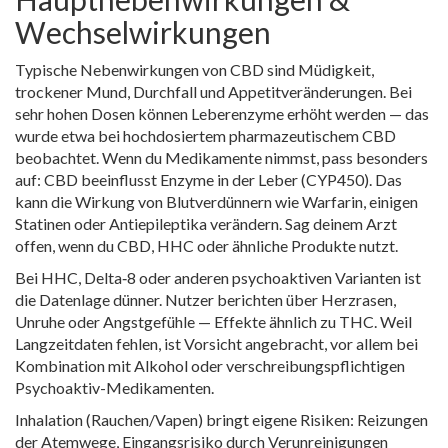
Wechselwirkungen
Typische Nebenwirkungen von CBD sind Müdigkeit,
trockener Mund, Durchfall und Appetitveränderungen. Bei
sehr hohen Dosen können Leberenzyme erhöht werden — das
wurde etwa bei hochdosiertem pharmazeutischem CBD
beobachtet. Wenn du Medikamente nimmst, pass besonders
auf: CBD beeinflusst Enzyme in der Leber (CYP450). Das
kann die Wirkung von Blutverdünnern wie Warfarin, einigen
Statinen oder Antiepileptika verändern. Sag deinem Arzt
offen, wenn du CBD, HHC oder ähnliche Produkte nutzt.
Bei HHC, Delta‑8 oder anderen psychoaktiven Varianten ist
die Datenlage dünner. Nutzer berichten über Herzrasen,
Unruhe oder Angstgefühle — Effekte ähnlich zu THC. Weil
Langzeitdaten fehlen, ist Vorsicht angebracht, vor allem bei
Kombination mit Alkohol oder verschreibungspflichtigen
Psychoaktiv-Medikamenten.
Inhalation (Rauchen/Vapen) bringt eigene Risiken: Reizungen
der Atemwege, Eingangsrisiko durch Verunreinigungen