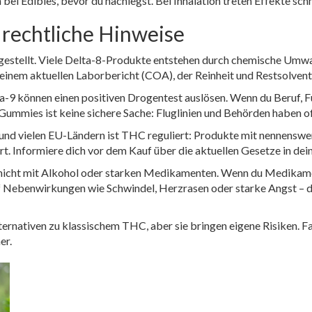
i Edibles, bevor du nachlegst. Bei Inhalation treten Effekte schne
 rechtliche Hinweise
rgestellt. Viele Delta-8-Produkte entstehen durch chemische Um
einem aktuellen Laborbericht (COA), der Reinheit und Restsolvent-
-9 können einen positiven Drogentest auslösen. Wenn du Beruf, Fü
Gummies ist keine sichere Sache: Fluglinien und Behörden haben of
nd und vielen EU-Ländern ist THC reguliert: Produkte mit nennensw
rt. Informiere dich vor dem Kauf über die aktuellen Gesetze in d
nicht mit Alkohol oder starken Medikamenten. Wenn du Medikamen
f Nebenwirkungen wie Schwindel, Herzrasen oder starke Angst – da
ernativen zu klassischem THC, aber sie bringen eigene Risiken. Fa
er.