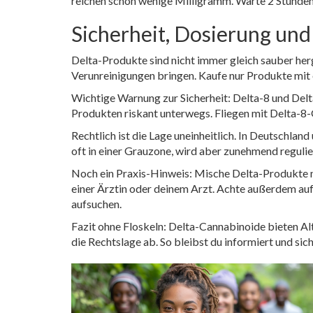
reichen schon wenige Milligramm. Warte 2 Stunden be
Sicherheit, Dosierung und
Delta-Produkte sind nicht immer gleich sauber he
Verunreinigungen bringen. Kaufe nur Produkte mit 
Wichtige Warnung zur Sicherheit: Delta-8 und Delta
Produkten riskant unterwegs. Fliegen mit Delta-8-
Rechtlich ist die Lage uneinheitlich. In Deutschla
oft in einer Grauzone, wird aber zunehmend regulie
Noch ein Praxis-Hinweis: Mische Delta-Produkte 
einer Ärztin oder deinem Arzt. Achte außerdem au
aufsuchen.
Fazit ohne Floskeln: Delta-Cannabinoide bieten Alt
die Rechtslage ab. So bleibst du informiert und sich