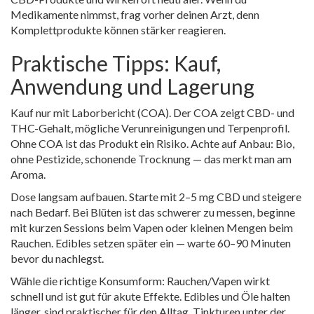
Medikamente nimmst, frag vorher deinen Arzt, denn
Komplettprodukte können stärker reagieren.
Praktische Tipps: Kauf,
Anwendung und Lagerung
Kauf nur mit Laborbericht (COA). Der COA zeigt CBD- und
THC-Gehalt, mögliche Verunreinigungen und Terpenprofil.
Ohne COA ist das Produkt ein Risiko. Achte auf Anbau: Bio,
ohne Pestizide, schonende Trocknung — das merkt man am
Aroma.
Dose langsam aufbauen. Starte mit 2–5 mg CBD und steigere
nach Bedarf. Bei Blüten ist das schwerer zu messen, beginne
mit kurzen Sessions beim Vapen oder kleinen Mengen beim
Rauchen. Edibles setzen später ein — warte 60–90 Minuten
bevor du nachlegst.
Wähle die richtige Konsumform: Rauchen/Vapen wirkt
schnell und ist gut für akute Effekte. Edibles und Öle halten
länger, sind praktischer für den Alltag. Tinkturen unter der