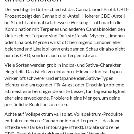
Der wichtigste Unterschied ist das Cannabinoid-Profil. CBD-
Prozent zeigt den Cannabidiol-Anteil. Höherer CBD-Anteil
heißt nicht automatisch bessere Wirkung — oft macht die
Kombination mit Terpenen und anderen Cannabinoiden den
Unterschied. Terpene sind Duftstoffe wie Myrcen, Limonen
oder Linalool. Myrcen wirkt oft beruhigend, Limonen eher
belebend und Linalool kann entspannen. Schau dir also nicht
nur das CBD, sondern auch die Terpenliste an.
Viele Sorten werden grob in Indica- und Sativa-Charakter
eingeteilt. Das ist ein vereinfachter Hinweis: Indica-Typen
wirken oft schwerer und entspannender, Sativa-Typen
leichter und anregender. Für Angst oder Einschlafprobleme
ist meist eine beruhigende Sorte besser, für Tagesmüdigkeit
eher eine erweckende. Probiere kleine Mengen, um deine
persönliche Reaktion zu testen.
Achte auf Vollspektrum vs. Isolat. Vollspektrum-Produkte
enthalten mehrere Cannabinoide und Terpene — das kann
Effekte verstärken (Entourage-Effekt). Isolate sind reine
CBD-Produkte und wirken oft neutraler. Wenn du