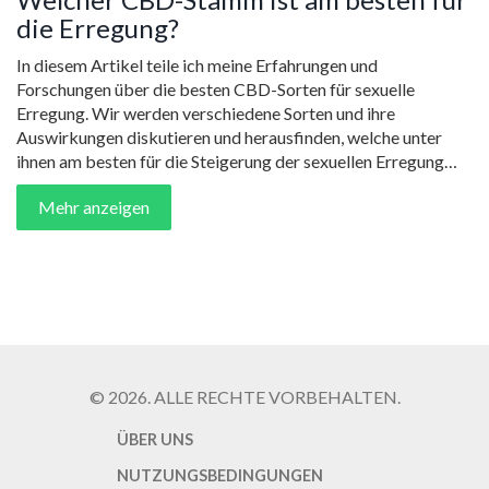
die Erregung?
In diesem Artikel teile ich meine Erfahrungen und
Forschungen über die besten CBD-Sorten für sexuelle
Erregung. Wir werden verschiedene Sorten und ihre
Auswirkungen diskutieren und herausfinden, welche unter
ihnen am besten für die Steigerung der sexuellen Erregung
funktionieren. Als weibliche Bloggerin und Nutzerin von
Mehr anzeigen
CBD-Produkten, finde ich das spannend und ich freue mich
darauf, diese Erkenntnisse mit euch zu teilen. Taucht ein in die
faszinierende Welt des CBD!
© 2026. ALLE RECHTE VORBEHALTEN.
ÜBER UNS
NUTZUNGSBEDINGUNGEN