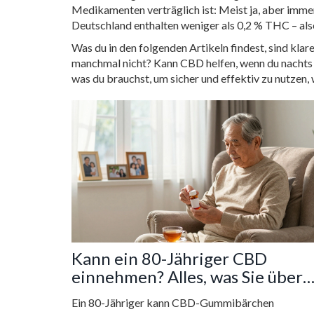
Medikamenten verträglich ist: Meist ja, aber imm
Deutschland enthalten weniger als 0,2 % THC – als
Was du in den folgenden Artikeln findest, sind kl
manchmal nicht? Kann CBD helfen, wenn du nachts w
was du brauchst, um sicher und effektiv zu nutzen,
Kann ein 80-Jähriger CBD
einnehmen? Alles, was Sie über
CBD-Gummibärchen für
Ein 80-Jähriger kann CBD-Gummibärchen
Senioren wissen müssen