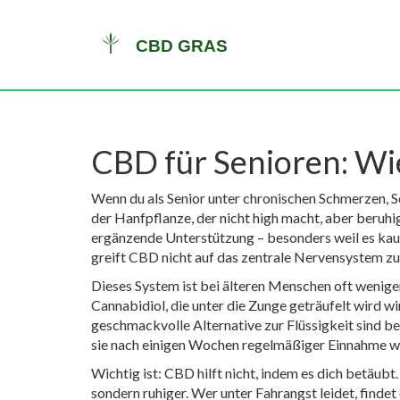
CBD für Senioren: Wie
Wenn du als Senior unter chronischen Schmerzen, Sc
der Hanfpflanze, der nicht high macht, aber ber
ergänzende Unterstützung – besonders weil es ka
greift CBD nicht auf das zentrale Nervensystem zu
Dieses System ist bei älteren Menschen oft wenige
Cannabidiol, die unter die Zunge geträufelt wird
wir
geschmackvolle Alternative zur Flüssigkeit
sind be
sie nach einigen Wochen regelmäßiger Einnahme w
Wichtig ist: CBD hilft nicht, indem es dich betäub
sondern ruhiger. Wer unter Fahrangst leidet, finde