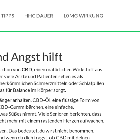
 TIPPS
HHC DAUER
10 MG WIRKUNG
d Angst hilft
t schon von
CBD
,
einem natürlichen Wirkstoff aus
r viele Ärzte und Patienten sehen es als
 herkömmlichen Schmerzmitteln oder Schlafpillen
as für Balance im Körper sorgt.
änger anhalten.
CBD-Öl
,
eine flüssige Form von
CBD-Gummibärchen
,
eine einfache,
was Süßes nimmt. Viele Senioren berichten, dass
icht mehr mit einem rastenden Herzen aufwachen.
rven. Das bedeutet, du wirst nicht benommen,
Und wenn du dich fragst, ob CBD mit deinen