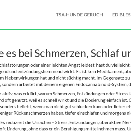
TSA-HUNDE GERUCH
EDIBLES
 es bei Schmerzen, Schlaf un
hlafstörungen oder einer leichten Angst leidest, hast du vielleich
uhigend und entzündungshemmend wirkt
.
Es ist kein Medikament, abe
um Nebenwirkungen hat und nicht süchtig macht. Im Gegensatz zu
, sondern arbeitet mit deinem eigenen Endocannabinoid-System, d
r aktiv, was erklärt, warum Schmerzen, Entzündungen oder Stress l
d oft genutzt, weil es schnell wirkt und die Dosierung einfach ist.
sonders beliebt, wenn man nicht gut schlucken kann oder lieber et
eniger Rückenschmerzen haben, tiefer einschlafen und morgens n
t. Es reduziert die Ursachen – Stress, Entzündungen, überaktive Ne
t oft Linderung, ohne dass er ein Beruhigungsmittel nehmen muss. 