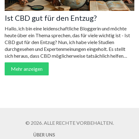
Ist CBD gut für den Entzug?
Hallo, ich bin eine leidenschaftliche Bloggerin und möchte
heute über ein Thema sprechen, das für viele wichtig ist - Ist
CBD gut für den Entzug? Nun, ich habe viele Studien
durchgesehen und Expertenmeinungen eingeholt. Es stellt
sich heraus, dass CBD möglicherweise tatsächlich helfen
kann, einige der unangenehmen Entzugssymptome zu lindern.
Mehr anzeigen
Von der Linderung von Schlafstörungen bis hin zur Milderung
von Angstzuständen könnte CBD eine natürliche Hilfe für
Menschen im Entzug sein. Erkunden Sie mit mir die
wissenschaftlichen Erkenntnisse und erfahren Sie mehr über
die Vorteile von CBD.
© 2026. ALLE RECHTE VORBEHALTEN.
ÜBER UNS