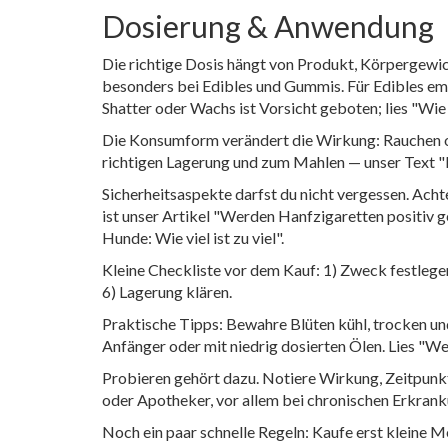
Dosierung & Anwendung
Die richtige Dosis hängt von Produkt, Körpergewic
besonders bei Edibles und Gummis. Für Edibles emp
Shatter oder Wachs ist Vorsicht geboten; lies "Wie
Die Konsumform verändert die Wirkung: Rauchen ode
richtigen Lagerung und zum Mahlen — unser Text "
Sicherheitsaspekte darfst du nicht vergessen. Ac
ist unser Artikel "Werden Hanfzigaretten positiv 
Hunde: Wie viel ist zu viel".
Kleine Checkliste vor dem Kauf: 1) Zweck festlege
6) Lagerung klären.
Praktische Tipps: Bewahre Blüten kühl, trocken und
Anfänger oder mit niedrig dosierten Ölen. Lies "
Probieren gehört dazu. Notiere Wirkung, Zeitpunkt
oder Apotheker, vor allem bei chronischen Erkra
Noch ein paar schnelle Regeln: Kaufe erst kleine