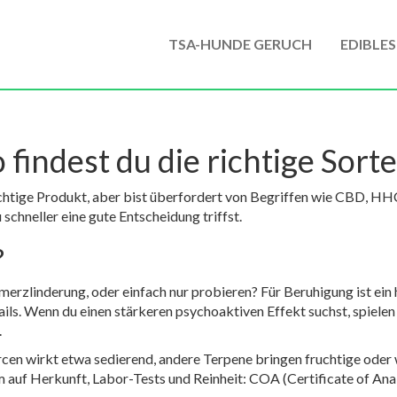
TSA-HUNDE GERUCH
EDIBLES
findest du die richtige Sort
chtige Produkt, aber bist überfordert von Begriffen wie CBD, HHC
schneller eine gute Entscheidung triffst.
?
hmerzlinderung, oder einfach nur probieren? Für Beruhigung ist ein
ls. Wenn du einen stärkeren psychoaktiven Effekt suchst, spiele
.
cen wirkt etwa sedierend, andere Terpene bringen fruchtige ode
auf Herkunft, Labor-Tests und Reinheit: COA (Certificate of Analy