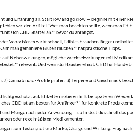
ht und Erfahrung ab. Start low and go slow — beginne mit einer kl
fehlen wir, den Artikel "Was man beachten sollte, wenn man Edibl
 fühlt sich CBD Shatter an?" bevor du anfängst.
r Vaporisieren wirkt schnell, Edibles brauchen länger und halten
Kann man gemahlene Blüten rauchen?" hat praktische Tipps.
hte auf Nebenwirkungen, mögliche Wechselwirkungen mit Medikament
getestet?" relevant. Und wenn du Haustiere hast: CBD für Hunde b
n. 2) Cannabinoid-Profile prüfen. 3) Terpene und Geschmack beacht
 lichtgeschützt auf. Etiketten notieren hilft bei späterem Wieder
Welches CBD ist am besten für Anfänger?" für konkrete Produktemp
 und Menge nach jeder Anwendung — so findest du schnell das pas
nkungen oder regelmäßigen Medikamenten.
 Mengen zum Testen, notiere Marke, Charge und Wirkung. Frag na