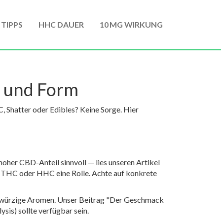
 TIPPS
HHC DAUER
10 MG WIRKUNG
e und Form
, Shatter oder Edibles? Keine Sorge. Hier
 hoher CBD-Anteil sinnvoll — lies unseren Artikel
n THC oder HHC eine Rolle. Achte auf konkrete
r würzige Aromen. Unser Beitrag "Der Geschmack
sis) sollte verfügbar sein.