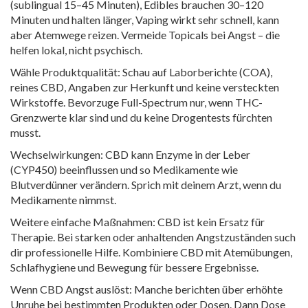
(sublingual 15–45 Minuten), Edibles brauchen 30–120
Minuten und halten länger, Vaping wirkt sehr schnell, kann
aber Atemwege reizen. Vermeide Topicals bei Angst – die
helfen lokal, nicht psychisch.
Wähle Produktqualität: Schau auf Laborberichte (COA),
reines CBD, Angaben zur Herkunft und keine versteckten
Wirkstoffe. Bevorzuge Full-Spectrum nur, wenn THC-
Grenzwerte klar sind und du keine Drogentests fürchten
musst.
Wechselwirkungen: CBD kann Enzyme in der Leber
(CYP450) beeinflussen und so Medikamente wie
Blutverdünner verändern. Sprich mit deinem Arzt, wenn du
Medikamente nimmst.
Weitere einfache Maßnahmen: CBD ist kein Ersatz für
Therapie. Bei starken oder anhaltenden Angstzuständen such
dir professionelle Hilfe. Kombiniere CBD mit Atemübungen,
Schlafhygiene und Bewegung für bessere Ergebnisse.
Wenn CBD Angst auslöst: Manche berichten über erhöhte
Unruhe bei bestimmten Produkten oder Dosen. Dann Dose