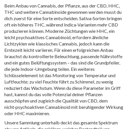
Beim Anbau von
Cannabis
,
der Pflanze, aus der CBD, HHC,
THC und weitere Cannabinoide gewonnen werden
musst du
dich zuerst für eine Sorte entscheiden. Sativa‑Sorten bringen
oft ein höheres
THC
, während Indica‑Varianten mehr
CBD
produzieren können. Moderne Züchtungen wie
HHC
, ein
leicht psychoaktives Cannabinoid, erfordern ähnliche
Lichtzyklen wie klassisches Cannabis, jedoch kann die
Erntezeit leicht variieren. Für einen erfolgreichen Anbau
brauchst du kontrollierte Beleuchtung, passende Nährstoffe
und ein gutes Belüftungssystem – das sind die Grundpfeiler,
die jede Indoor‑Umgebung teilen. Ein weiteres
Schlüsselelement ist das Monitoring von Temperatur und
Luftfeuchte; zu viel Feuchte führt zu Schimmel, zu wenig
reduziert das Wachstum. Wenn du diese Parameter im Griff
hast, kannst du das volle Potenzial deiner Pflanzen
ausschöpfen und zugleich die Qualität von
CBD
,
dem
nicht‑psychoaktiven Cannabinoid mit beruhigender Wirkung
oder
HHC
maximieren.
Unsere Sammlung unterhalb deckt das gesamte Spektrum
ab: von Artikeln, die erklären, welcher Bestandteil von