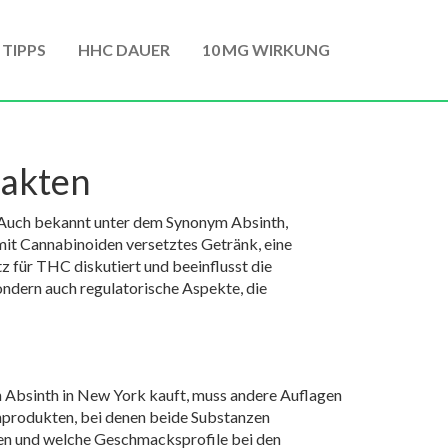
 TIPPS
HHC DAUER
10 MG WIRKUNG
Fakten
 Auch bekannt unter dem Synonym
Absinth
,
, mit Cannabinoiden versetztes Getränk, eine
z für THC diskutiert und beeinflusst die
ondern auch regulatorische Aspekte, die
n
Absinth
in New York kauft, muss andere Auflagen
produkten, bei denen beide Substanzen
en und welche Geschmacksprofile bei den