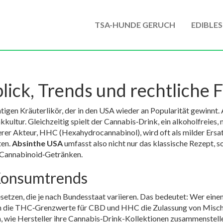
TSA-HUNDE GERUCH
EDIBLES
ick, Trends und rechtliche 
igen Kräuterlikör, der in den USA wieder an Popularität gewinnt
.
kultur. Gleichzeitig spielt der
Cannabis‑Drink
, ein alkoholfreies
rer Akteur,
HHC
(Hexahydrocannabinol), wird oft als milder Ersat
ten.
Absinthe USA
umfasst also nicht nur das klassische Rezept, s
 Cannabinoid‑Getränken.
 Konsumtrends
setzen, die je nach Bundesstaat variieren. Das bedeutet: Wer eine
men die THC‑Grenzwerte für
CBD
und
HHC
die Zulassung von Misch
 wie Hersteller ihre
Cannabis‑Drink
-Kollektionen zusammenstell