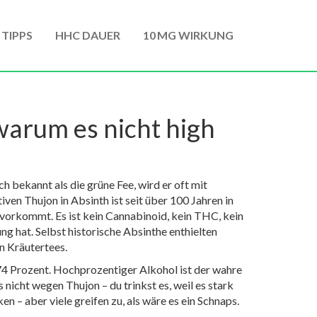
 TIPPS
HHC DAUER
10 MG WIRKUNG
warum es nicht high
uch bekannt als
die grüne Fee
, wird er oft mit
n Thujon in Absinth ist seit über 100 Jahren in
, vorkommt. Es ist kein Cannabinoid, kein THC, kein
ng hat. Selbst historische Absinthe enthielten
en Kräutertees.
 74 Prozent
.
Hochprozentiger Alkohol
ist der wahre
 nicht wegen Thujon – du trinkst es, weil es stark
n – aber viele greifen zu, als wäre es ein Schnaps.