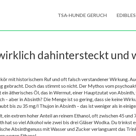
TSA-HUNDE GERUCH
EDIBLES
irklich dahintersteckt und 
ikör mit historischem Ruf und oft falsch verstandener Wirkung
. A
g gebracht. Doch das stimmt so nicht.
Der Mythos vom psychoaktive
st ein ätherisches Öl, das in Wermut, einer Hauptzutat von Absinth
h – aber in Absinth? Die Menge ist so gering, dass sie keine Wirku
ubt bis zu 35 mg/l Thujon in Absinth – das ist weniger als in einig
lt
,
ein extrem hoher Anteil an reinem Ethanol, oft zwischen 45 und
 hat so viel Alkohol wie zwei bis drei Gläser Wodka. Du trinkst es
 typische Absinthgenuss mit Wasser und Zucker verlangsamt das Trinke
rn wegen Ethanol.