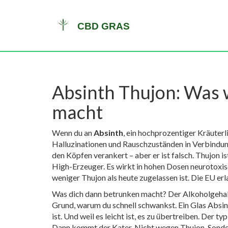
Absinth Thujon: Was w
macht
Wenn du an
Absinth
,
ein hochprozentiger Kräuterl
Halluzinationen und Rauschzuständen in Verbindun
den Köpfen verankert – aber er ist falsch. Thujon i
High-Erzeuger. Es wirkt in hohen Dosen neurotoxisc
weniger Thujon als heute zugelassen ist. Die EU erla
Was dich dann betrunken macht? Der
Alkoholgeha
Grund, warum du schnell schwankst. Ein Glas Absinth
ist. Und weil es leicht ist, es zu übertreiben. Der
Dann kommt der Kater. Nicht wegen Thujon. Sonde