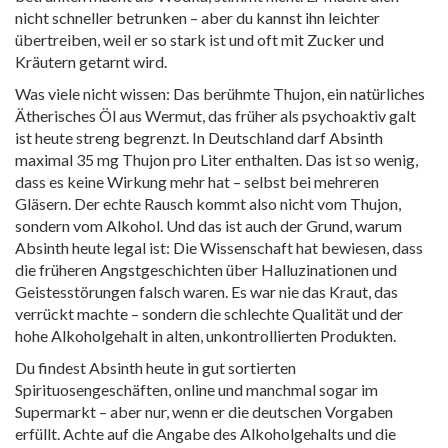
nicht schneller betrunken – aber du kannst ihn leichter
übertreiben, weil er so stark ist und oft mit Zucker und
Kräutern getarnt wird.
Was viele nicht wissen: Das berühmte
Thujon
,
ein natürliches
Ätherisches Öl aus Wermut, das früher als psychoaktiv galt
ist heute streng begrenzt. In Deutschland darf Absinth
maximal 35 mg Thujon pro Liter enthalten. Das ist so wenig,
dass es keine Wirkung mehr hat – selbst bei mehreren
Gläsern. Der echte Rausch kommt also nicht vom Thujon,
sondern vom Alkohol. Und das ist auch der Grund, warum
Absinth heute legal ist: Die Wissenschaft hat bewiesen, dass
die früheren Angstgeschichten über Halluzinationen und
Geistesstörungen falsch waren. Es war nie das Kraut, das
verrückt machte – sondern die schlechte Qualität und der
hohe Alkoholgehalt in alten, unkontrollierten Produkten.
Du findest Absinth heute in gut sortierten
Spirituosengeschäften, online und manchmal sogar im
Supermarkt – aber nur, wenn er die deutschen Vorgaben
erfüllt. Achte auf die Angabe des Alkoholgehalts und die