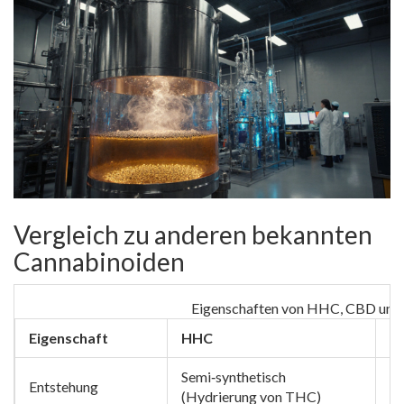
Vergleich zu anderen bekannten
Cannabinoiden
Eigenschaften von HHC, CBD und
Eigenschaft
HHC
C
Semi‑synthetisch
Na
Entstehung
(Hydrierung von THC)
Ha