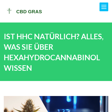
IST HHC NATÜRLICH? ALLES,
WAS SIE ÜBER
HEXAHYDROCANNABINOL
WISSEN