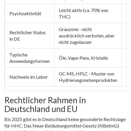
Leicht aktiv (ca. 70% von
Psychoaktivität
Ke
THC)
Grauzone - nicht
Rechtlicher Status
ausdrücklich verboten, aber
Le
in DE
nicht zugelassen
Typische
Öle, Vape‑Pens, Kristalle
Öl
Anwendungsformen
GC‑MS, HPLC - Muster von
HP
Nachweis im Labor
Hydrierungsnebenprodukten
Ca
Rechtlicher Rahmen in
Deutschland und EU
Bis 2025 gibt es in Deutschland keine gesonderte Rechtslage
für HHC. Das
Neue‑Betäubungsmittel‑Gesetz (NBetmG)