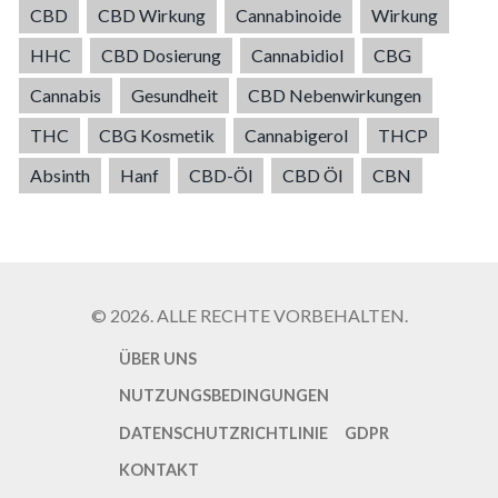
CBD
CBD Wirkung
Cannabinoide
Wirkung
HHC
CBD Dosierung
Cannabidiol
CBG
Cannabis
Gesundheit
CBD Nebenwirkungen
THC
CBG Kosmetik
Cannabigerol
THCP
Absinth
Hanf
CBD-Öl
CBD Öl
CBN
© 2026. ALLE RECHTE VORBEHALTEN.
ÜBER UNS
NUTZUNGSBEDINGUNGEN
DATENSCHUTZRICHTLINIE
GDPR
KONTAKT