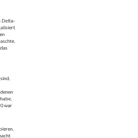
s Delta-
alisiert
nen
raschte.
 das
sind,
edenen
 habe,
10 war
bieren.
macht