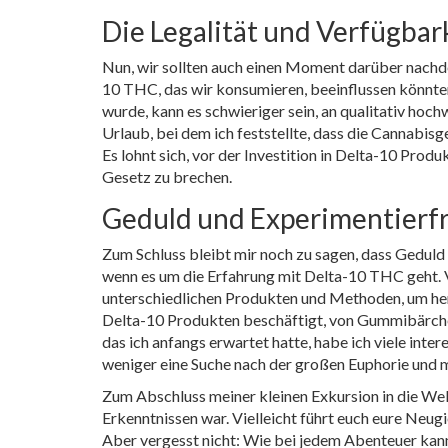
Die Legalität und Verfügbar
Nun, wir sollten auch einen Moment darüber nachde
10 THC, das wir konsumieren, beeinflussen könnten.
wurde, kann es schwieriger sein, an qualitativ hoc
Urlaub, bei dem ich feststellte, dass die Cannabisg
Es lohnt sich, vor der Investition in Delta-10 Pro
Gesetz zu brechen.
Geduld und Experimentierf
Zum Schluss bleibt mir noch zu sagen, dass Geduld
wenn es um die Erfahrung mit Delta-10 THC geht. V
unterschiedlichen Produkten und Methoden, um hera
Delta-10 Produkten beschäftigt, von Gummibärchen
das ich anfangs erwartet hatte, habe ich viele in
weniger eine Suche nach der großen Euphorie und me
Zum Abschluss meiner kleinen Exkursion in die Wel
Erkenntnissen war. Vielleicht führt euch eure Neu
Aber vergesst nicht: Wie bei jedem Abenteuer kan