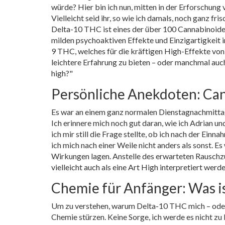
würde? Hier bin ich nun, mitten in der Erforschung 
Vielleicht seid ihr, so wie ich damals, noch ganz f
Delta-10 THC ist eines der über 100 Cannabinoide,
milden psychoaktiven Effekte und Einzigartigkeit 
9 THC, welches für die kräftigen High-Effekte von
leichtere Erfahrung zu bieten – oder manchmal auc
high?"
Persönliche Anekdoten: Ca
Es war an einem ganz normalen Dienstagnachmittag
Ich erinnere mich noch gut daran, wie ich Adrian 
ich mir still die Frage stellte, ob ich nach der Ei
ich mich nach einer Weile nicht anders als sonst. 
Wirkungen lagen. Anstelle des erwarteten Rauschzus
vielleicht auch als eine Art High interpretiert werd
Chemie für Anfänger: Was i
Um zu verstehen, warum Delta-10 THC mich – oder vi
Chemie stürzen. Keine Sorge, ich werde es nicht z