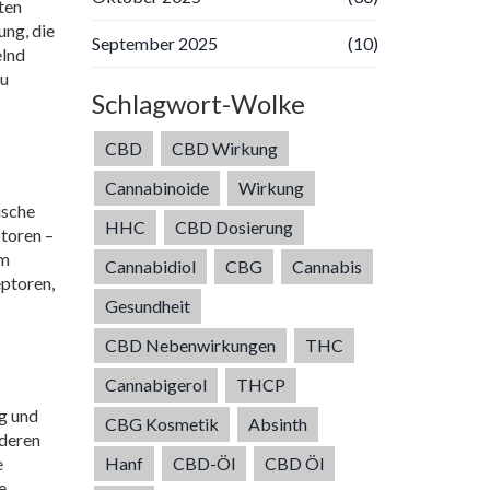
ten
ung, die
September 2025
(10)
elnd
zu
Schlagwort-Wolke
CBD
CBD Wirkung
Cannabinoide
Wirkung
ische
HHC
CBD Dosierung
toren –
im
Cannabidiol
CBG
Cannabis
eptoren,
Gesundheit
CBD Nebenwirkungen
THC
Cannabigerol
THCP
ig und
CBG Kosmetik
Absinth
nderen
Hanf
CBD-Öl
CBD Öl
e
e