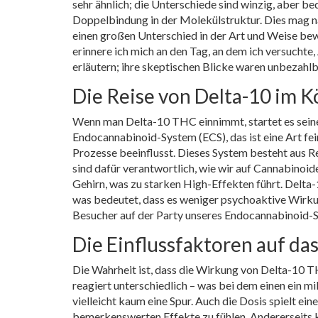
sehr ähnlich; die Unterschiede sind winzig, aber b
Doppelbindung in der Molekülstruktur. Dies mag nac
einen großen Unterschied in der Art und Weise bew
erinnere ich mich an den Tag, an dem ich versuchte
erläutern; ihre skeptischen Blicke waren unbezahlb
Die Reise von Delta-10 im K
Wenn man Delta-10 THC einnimmt, startet es seine 
Endocannabinoid-System (ECS), das ist eine Art f
Prozesse beeinflusst. Dieses System besteht aus 
sind dafür verantwortlich, wie wir auf Cannabinoi
Gehirn, was zu starken High-Effekten führt. Delta-
was bedeutet, dass es weniger psychoaktive Wirku
Besucher auf der Party unseres Endocannabinoid-Sy
Die Einflussfaktoren auf das
Die Wahrheit ist, dass die Wirkung von Delta-10 T
reagiert unterschiedlich – was bei dem einen ein m
vielleicht kaum eine Spur. Auch die Dosis spielt ein
bemerkenswerten Effekte zu fühlen. Andererseits 