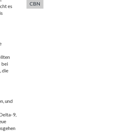
CBN
cht es
is
e
llten
 bei
 die
n, und
Delta-9,
eue
usgehen