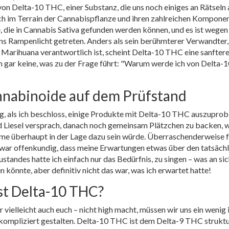
von Delta-10 THC, einer Substanz, die uns noch einiges an Rätseln 
risch im Terrain der Cannabispflanze und ihren zahlreichen Kompone
 die in Cannabis Sativa gefunden werden können, und es ist wegen
ins Rampenlicht getreten. Anders als sein berühmterer Verwandter,
 Marihuana verantwortlich ist, scheint Delta-10 THC eine sanfter
h gar keine, was zu der Frage führt: "Warum werde ich von Delta-1
nnabinoide auf dem Prüfstand
, als ich beschloss, einige Produkte mit Delta-10 THC auszuprob
und Liesel versprach, danach noch gemeinsam Plätzchen zu backen,
nnahme überhaupt in der Lage dazu sein würde. Überraschenderweise 
Es war offenkundig, dass meine Erwartungen etwas über den tatsäch
tandes hatte ich einfach nur das Bedürfnis, zu singen – was an si
en könnte, aber definitiv nicht das war, was ich erwartet hatte!
st Delta-10 THC?
elleicht auch euch – nicht high macht, müssen wir uns ein wenig i
u kompliziert gestalten. Delta-10 THC ist dem Delta-9 THC struktu