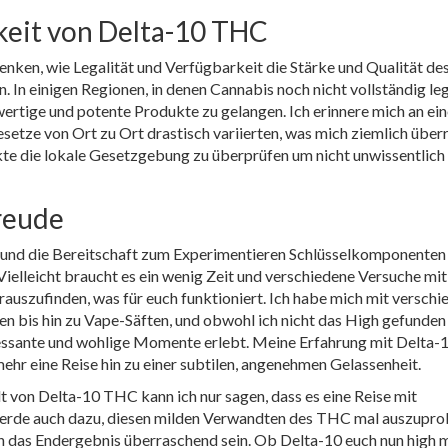
keit von Delta-10 THC
nken, wie Legalität und Verfügbarkeit die Stärke und Qualität de
 In einigen Regionen, in denen Cannabis noch nicht vollständig leg
hwertige und potente Produkte zu gelangen. Ich erinnere mich an ei
esetze von Ort zu Ort drastisch variierten, was mich ziemlich über
dukte die lokale Gesetzgebung zu überprüfen um nicht unwissentlich
reude
 und die Bereitschaft zum Experimentieren Schlüsselkomponenten 
ielleicht braucht es ein wenig Zeit und verschiedene Versuche mit
uszufinden, was für euch funktioniert. Ich habe mich mit verschi
 bis hin zu Vape-Säften, und obwohl ich nicht das High gefunden
teressante und wohlige Momente erlebt. Meine Erfahrung mit Delta-
hr eine Reise hin zu einer subtilen, angenehmen Gelassenheit.
t von Delta-10 THC kann ich nur sagen, dass es eine Reise mit
gierde auch dazu, diesen milden Verwandten des THC mal auszupro
n das Endergebnis überraschend sein. Ob Delta-10 euch nun high 