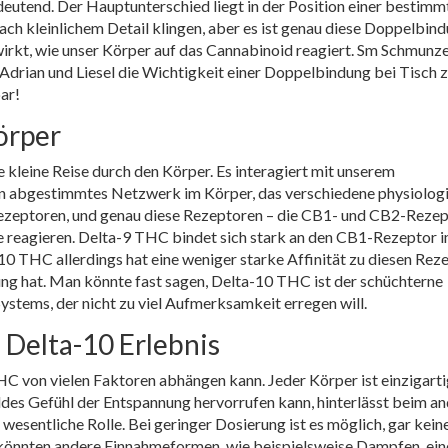
edeutend. Der Hauptunterschied liegt in der Position einer bestimm
h kleinlichem Detail klingen, aber es ist genau diese Doppelbind
irkt, wie unser Körper auf das Cannabinoid reagiert. Sm Schmunz
, Adrian und Liesel die Wichtigkeit einer Doppelbindung bei Tisch 
ar!
örper
kleine Reise durch den Körper. Es interagiert mit unserem
ein abgestimmtes Netzwerk im Körper, das verschiedene physiolog
Rezeptoren, und genau diese Rezeptoren – die CB1- und CB2-Rezep
de reagieren. Delta-9 THC bindet sich stark an den CB1-Rezeptor 
10 THC allerdings hat eine weniger starke Affinität zu diesen Rez
ng hat. Man könnte fast sagen, Delta-10 THC ist der schüchterne
stems, der nicht zu viel Aufmerksamkeit erregen will.
 Delta-10 Erlebnis
HC von vielen Faktoren abhängen kann. Jeder Körper ist einzigart
ildes Gefühl der Entspannung hervorrufen kann, hinterlässt beim a
e wesentliche Rolle. Bei geringer Dosierung ist es möglich, gar kein
könnten andere Einnahmeformen, wie beispielsweise Dampfen, ein