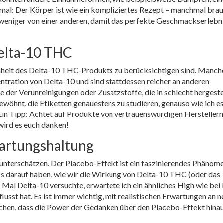
 mal: Der Körper ist wie ein kompliziertes Rezept – manchmal brau
 weniger von einer anderen, damit das perfekte Geschmackserlebn
Delta-10 THC
Reinheit des Delta-10 THC-Produkts zu berücksichtigen sind. Manch
entration von Delta-10 und sind stattdessen reicher an anderen
 der Verunreinigungen oder Zusatzstoffe, die in schlecht hergeste
ewöhnt, die Etiketten genauestens zu studieren, genauso wie ich es
Ein Tipp: Achtet auf Produkte von vertrauenswürdigen Herstellern,
wird es euch danken!
wartungshaltung
 unterschätzen. Der Placebo-Effekt ist ein faszinierendes Phänome
ss darauf haben, wie wir die Wirkung von Delta-10 THC (oder das
Mal Delta-10 versuchte, erwartete ich ein ähnliches High wie bei 
usst hat. Es ist immer wichtig, mit realistischen Erwartungen an n
chen, dass die Power der Gedanken über den Placebo-Effekt hina